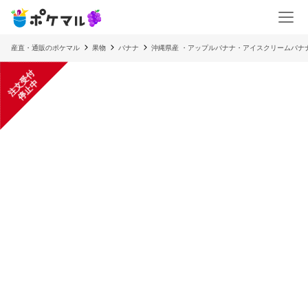
産直・通販のポケマル
果物
バナナ
沖縄県産 ・アップルバナナ・アイスクリームバナナ
注
文
受
付
停
止
中