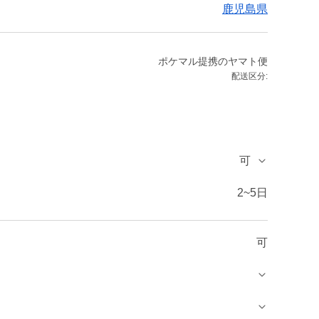
鹿児島県
ポケマル提携のヤマト便
配送区分:
可
2~5日
可