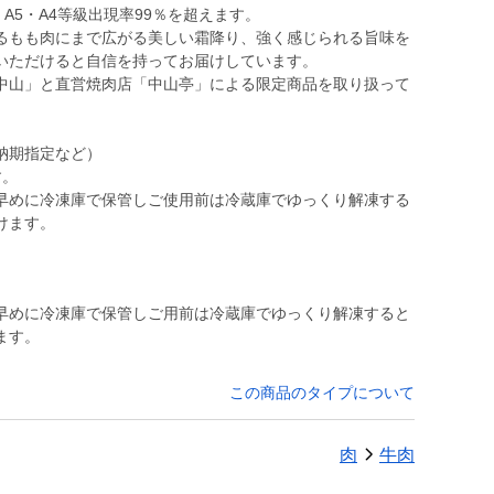
A5・A4等級出現率99％を超えます。
るもも肉にまで広がる美しい霜降り、強く感じられる旨味を
いただけると自信を持ってお届けしています。
中山」と直営焼肉店「中山亭」による限定商品を取り扱って
納期指定など）
す。
早めに冷凍庫で保管しご使用前は冷蔵庫でゆっくり解凍する
けます。
早めに冷凍庫で保管しご用前は冷蔵庫でゆっくり解凍すると
ます。
この商品のタイプについて
肉
牛肉