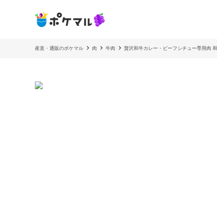
産直・通販のポケマル
肉
牛肉
贅沢和牛カレー・ビーフシチュー専用肉 