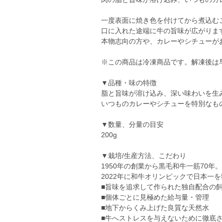
一度表面に焼き色を付けてから煮込む
口に入れた途端に牛の旨味が広がりま
本物志向の方や、カレーやシチューが
※この商品は冷凍商品です。解凍後は
▼品種・味の特徴
脂と旨味が溶け込み、深い味わいを生
いつものカレーやシチューを特別なも
▼数量、分量の目安
200g
▼栽培/生産方法、こだわり
1950年の創業から黒毛和牛一筋70年。
2022年に和牛オリンピックで日本一
■旨味を追求して作られた独自配合の
■個体ごとに見極めた給与量・管理
■地下からくみ上げた良質な天然水
■牛へストレスを与えないために徹底