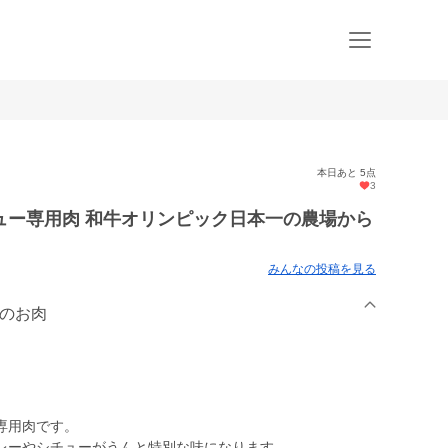
本日あと 5点
3
ュー専用肉 和牛オリンピック日本一の農場から
みんなの投稿を見る
ちのお肉
専用肉です。
レーやシチューがうんと特別な味になります。