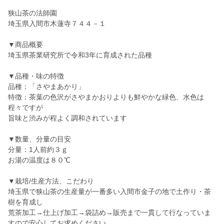
狭山茶の法師園
埼玉県入間市木蓮寺７４４－１
▼商品概要
埼玉県茶業研究所で令和3年に育成された品種
▼品種・味の特徴
品種：「さやまあかり」
特徴：茶葉の色沢がさやまかおりよりも鮮やかな緑色、水色は
程々ですが
旨味と渋みが程よく調和されています
▼数量、分量の目安
分量：1人前約３ｇ
お湯の温度は８０℃
▼栽培/生産方法、こだわり
埼玉県で狭山茶の生産量が一番多い入間市金子の地で土作り・茶
樹を育成し
荒茶加工→仕上げ加工→袋詰め→販売まで一貫して行なっていま
すので安心してお求めください。