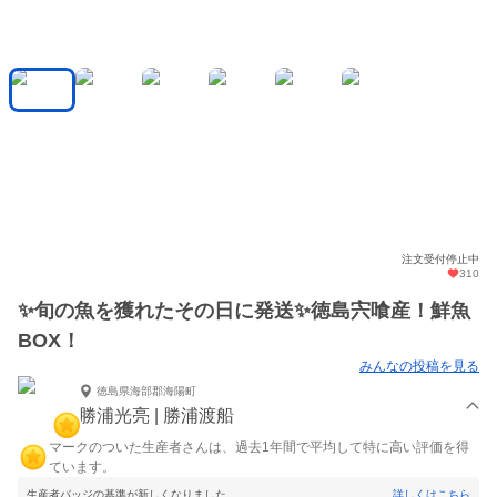
注文受付停止中
310
✨旬の魚を獲れたその日に発送✨徳島宍喰産！鮮魚
BOX！
みんなの投稿を見る
徳島県海部郡海陽町
勝浦光亮 | 勝浦渡船
マークのついた生産者さんは、過去1年間で平均して特に高い評価を得
ています。
生産者バッジの基準が新しくなりました。
詳しくはこちら