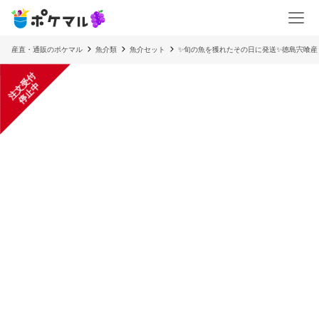
産直・通販のポケマル
魚介類
魚介セット
✨旬の魚を獲れたその日に発送✨徳島宍喰産
注
文
受
付
停
止
中