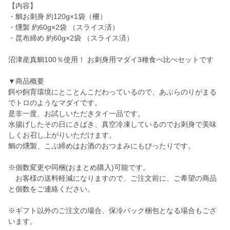
【内容】
・鯛お刺身 約120g×1袋（柵）
・燻製 約60g×2袋 （スライス済）
・昆布締め 約60g×2袋 （スライス済）
沼津産真鯛100％使用！ お刺身用マダイ3種食べ比べセットです
▼商品概要
餌や飼育環境にとことんこだわっているので、あぶらのりがまる
でトロのようなマダイです。
是非一度、お試しいただきタイ一品です。
水揚げしたその日にさばき、真空冷凍しているのでお刺身で美味
しくお召し上がりいただけます。
鯛の燻製、こぶ締めはお酒のおつまみにもぴったりです。
※個数変更や同梱(おまとめ購入)可能です。
お客様の送料軽減になりますので、ご注文前に、ご希望の商品
と個数をご連絡ください。
※ギフト以外のご注文の場合、保冷バック梱包となる場合もござ
います。