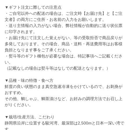
▼ギフト注文に際しての注意点
・ご自宅以外への配送の場合は、ご注文時【お届け先】と【ご注
文者】の両方にご住所・お名前の入力をお願いします。
・送り主情報の入力がない場合、弊社情報が自動的に送り状伝票
に印字されます。
・お届け先にて注文した覚えがない、等の受取拒否で商品戻りが
多発しております。その場合、商品・送料・再送費用等はお客様
負担となります事をご了承ください。
・熨斗等のギフト梱包が必要な場合は、特記事項へご記載くださ
い。
（記載なしの場合は熨斗等はなしでの配送となります。）
▼品種・味の特徴・食べ方
鮮度の良い状態のまま真空急速冷凍をかけているので、お刺身が
おすすめ。
その他、鯛しゃぶ、鯛茶漬けなど、お好みの調理方法でお召し上
がりください。
▼栽培/生産方法、こだわり
静岡県沿岸に位置する駿河湾、最深部は2,500mと日本一深い湾で
す。