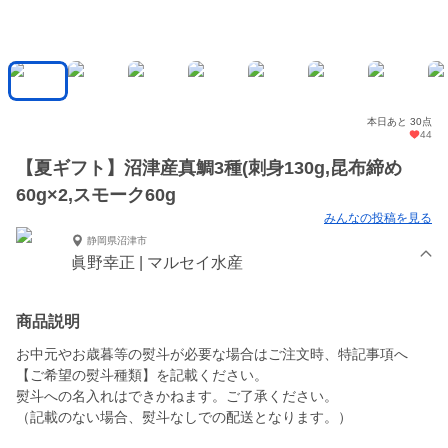
本日あと 30点
44
【夏ギフト】沼津産真鯛3種(刺身130g,昆布締め
60g×2,スモーク60g
みんなの投稿を見る
静岡県沼津市
眞野幸正 | マルセイ水産
商品説明
お中元やお歳暮等の熨斗が必要な場合はご注文時、特記事項へ
【ご希望の熨斗種類】を記載ください。
熨斗への名入れはできかねます。ご了承ください。
（記載のない場合、熨斗なしでの配送となります。）