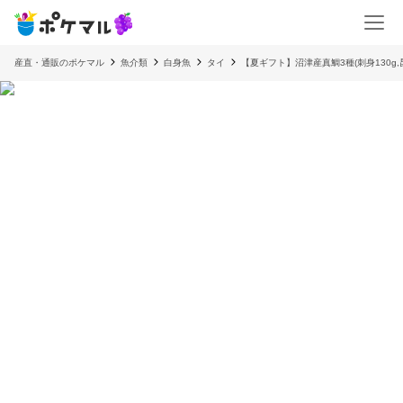
産直・通販のポケマル
魚介類
白身魚
タイ
【夏ギフト】沼津産真鯛3種(刺身130g,昆