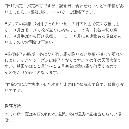
#日時指定：指定不可ですが、記念日に合わせたいなどの事情があ
りましたら、相談に応じますので、ご連絡下さい。
#ダリアの季節：秋田では６月中旬～７月下旬まで花を収穫しま
す。８月は暑すぎて花が直ぐに朽ちてしまう為、花茎を切り戻
し、９月半ばから再び収穫します。（８月にも少量ある場合があ
りますのでお問合せ下さい）
#収穫終了の時期：冬になり強い霜が降りると茎葉が凍って萎れて
しまい、そこでシーズンは終了となります。その年の天候次第で
すが、秋田では１１月半〜１２月初旬に強い霜が何度くるので、
そのあたりで終了となります。
#自家堆肥場で熟成させた堆肥と比内町の伏流水で育てた綺麗なダ
リアです。
保存方法
涼しい所。夏は冷房の効いた場所。冬は暖房の直接当たらない場
所。