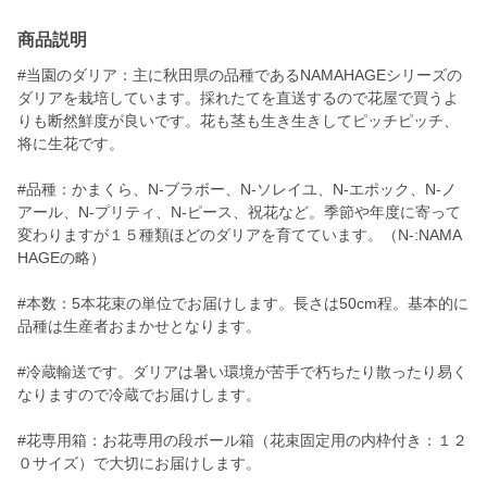
商品説明
#当園のダリア：主に秋田県の品種であるNAMAHAGEシリーズの
ダリアを栽培しています。採れたてを直送するので花屋で買うよ
りも断然鮮度が良いです。花も茎も生き生きしてピッチピッチ、
将に生花です。
#品種：かまくら、N-ブラボー、N-ソレイユ、N-エポック、N-ノ
アール、N-プリティ、N-ピース、祝花など。季節や年度に寄って
変わりますが１５種類ほどのダリアを育てています。（N-:NAMA
HAGEの略）
#本数：5本花束の単位でお届けします。長さは50cm程。基本的に
品種は生産者おまかせとなります。
#冷蔵輸送です。ダリアは暑い環境が苦手で朽ちたり散ったり易く
なりますので冷蔵でお届けします。
#花専用箱：お花専用の段ボール箱（花束固定用の内枠付き：１２
０サイズ）で大切にお届けします。