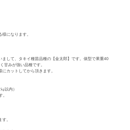
。
る様になります。
いまして、タキイ種苗品種の【金太郎】です。俵型で果重40
白く甘みが強い品種です。
様にカットしてから頂きます。
2㎏以内）
す。
ます。