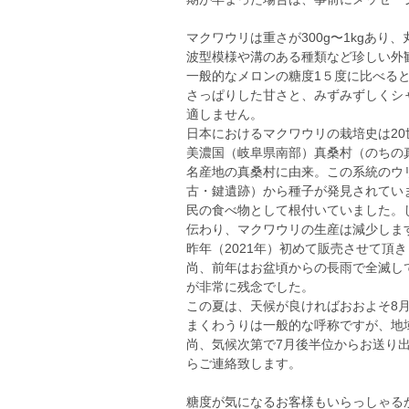
マクワウリは重さが300g〜1kgあ
波型模様や溝のある種類など珍しい外
一般的なメロンの糖度1５度に比べる
さっぱりした甘さと、みずみずしくシ
適しません。
日本におけるマクワウリの栽培史は2
美濃国（岐阜県南部）真桑村（のちの
名産地の真桑村に由来。この系統のウ
古・鍵遺跡）から種子が発見されてい
民の食べ物として根付いていました。
伝わり、マクワウリの生産は減少しま
昨年（2021年）初めて販売させて頂
尚、前年はお盆頃からの長雨で全滅し
が非常に残念でした。
この夏は、天候が良ければおおよそ8
まくわうりは一般的な呼称ですが、地
尚、気候次第で7月後半位からお送り
らご連絡致します。
糖度が気になるお客様もいらっしゃる