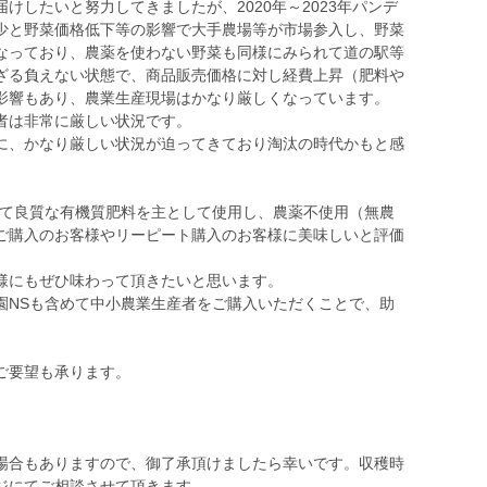
けしたいと努力してきましたが、2020年～2023年パンデ
少と野菜価格低下等の影響で大手農場等が市場参入し、野菜
なっており、農薬を使わない野菜も同様にみられて道の駅等
ざる負えない状態で、商品販売価格に対し経費上昇（肥料や
影響もあり、農業生産現場はかなり厳しくなっています。
者は非常に厳しい状況です。
に、かなり厳しい状況が迫ってきており淘汰の時代かもと感
して良質な有機質肥料を主として使用し、農薬不使用（無農
ご購入のお客様やリーピート購入のお客様に美味しいと評価
様にもぜひ味わって頂きたいと思います。
園NSも含めて中小農業生産者をご購入いただくことで、助
ご要望も承ります。
場合もありますので、御了承頂けましたら幸いです。収穫時
ジにてご相談させて頂きます。