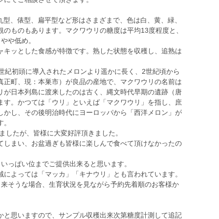
り、丸型、俵型、扁平型など形はさまざまで、色は白、黄、緑、
観のものもあります。マクワウリの糖度は平均13度程度と、
とやや低め。
ャキッとした食感が特徴です。熟した状態を収穫し、追熟は
0世紀初頭に導入されたメロンより遥かに長く、2世紀頃から
真正町、現：本巣市）が良品の産地で、マクワウリの名前は
リが日本列島に渡来したのは古く、縄文時代早期の遺跡（唐
ます。かつては「ウリ」といえば「マクワウリ」を指し、庶
しかし、その後明治時代にヨーロッパから「西洋メロン」が
す。
きましたが、皆様に大変好評頂きました。
てしまい、お盆過ぎも皆様に楽しんで食べて頂けなかったの
月いっぱい位までご提供出来ると思います。
域によっては「マッカ」「キナウリ」とも言われています。
出来そうな場合、生育状況を見ながら予約先着順のお客様か
かと思いますので、サンプル収穫出来次第糖度計測して追記