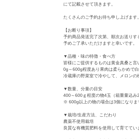
にて記載させて頂きます。
たくさんのご予約お待ち申し上げます
【お断り事項】
予約商品発送完了次第、順次お送りす
予めご了承いただけますと幸いです。
▼品種・味の特徴・食べ方
皆様にご提供するものは黄金真桑と言
0g～600g程度あり果肉は柔らかめで
冷蔵庫の野菜室で冷やして、メロンの
▼数量、分量の目安
400～600ｇ程度の物4玉（箱重量込み
※ 600g以上の物の場合は3個になりま
▼栽培/生産方法、こだわり
農薬不使用栽培
良質な有機質肥料を使用して育ててい