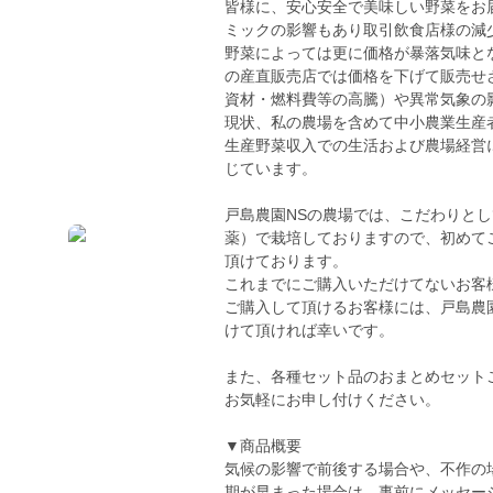
皆様に、安心安全で美味しい野菜をお届
ミックの影響もあり取引飲食店様の減
野菜によっては更に価格が暴落気味と
の産直販売店では価格を下げて販売せ
資材・燃料費等の高騰）や異常気象の
現状、私の農場を含めて中小農業生産
生産野菜収入での生活および農場経営
じています。
戸島農園NSの農場では、こだわりと
薬）で栽培しておりますので、初めて
頂けております。
これまでにご購入いただけてないお客
ご購入して頂けるお客様には、戸島農
けて頂ければ幸いです。
また、各種セット品のおまとめセット
お気軽にお申し付けください。
▼商品概要
気候の影響で前後する場合や、不作の
期が早まった場合は、事前にメッセー