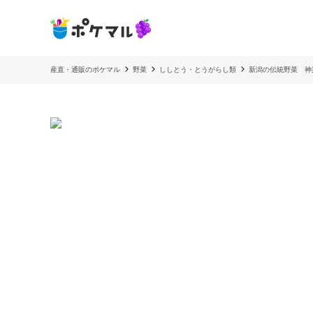
産直・通販のポケマル
野菜
ししとう・とうがらし類
新潟の伝統野菜 神