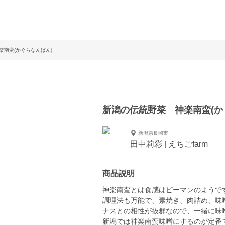
楽南蛮(かぐらなんばん)
新潟の伝統野菜 神楽南蛮(か
新潟県長岡市
田中莉彩 | えちごfarm
商品説明
神楽南蛮とは食感はピーマンのようで
調理法も万能で、素焼き、肉詰め、味
ナスとの相性が抜群なので、一緒に味
新潟では神楽南蛮味噌にするのが定番