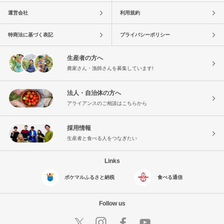
運営会社
利用規約
特商法に基づく表記
プライバシーポリシー
生産者の方へ
農家さん・漁師さんを募集しています!
法人・自治体の方へ
アライアンスのご相談はこちらから
採用情報
生産者と食べる人をつなぎたい
Links
ポケマルふるさと納税
食べる通信
Follow us