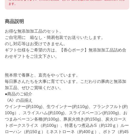
ます。
商品説明
お得な無添加加工品のセット、
ご自宅用に 箱なし・簡易包装でお送りいたします。
のし対応等はお受けできません。
ギフト仕様をご希望の方は、【香心ポーク】無添加加工品詰め合
わせギフトをご注文下さい。
熊本県で養豚と、直売をやっています。
毎日豚さんたちを大事に育てています。こだわりの豚肉と無添加
加工品、ぜひご賞味ください。
●商品のご紹介
《A》の品揃え
ウインナー(約100g)、生ウインナー(約110g)、フランクフルト(約
100g）、スライスハム(約100g)、スライスベーコン(約100g)、お
つまみベーコン各種(約100g)、豚炭火焼き(約150g)、炭火ロース
トポークスライス（約100g）、特選もつ煮込みS（約120ｇ）ルー
ローハン（約150ｇ）ミネストローネ（約400ｇ）、ポトフ（約45