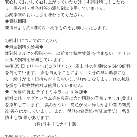
安心しておいしく召し上がっていただけます調味料にもこだわ
り、保存料・着色料等の添加剤は使用していません。
お肉本来のおいしさを味わってください。
◆賞味期限
発送日より約4週間以上あるものをお届けいたします。
1)飼 料 についてのこだわり
◆無薬飼料を給与◆
離乳後ミルクの段階から、出荷まで抗生物質 を含まない、オリジ
ナルの飼料を給与してい ます。
生後 35 日よりマイロ(コウリャン)・麦主 体の無薬Non-GMO飼料
を与えています。 麦を与えることにより、くせの無い脂肪にな
り、締りがよく日持ちがするおいしい豚肉に なります。肉の風味
を損なう動物性飼料は使用していません。
◆『阿蘇の黄土 ライトミネラル』を添加◆
飼料に鉄・マグネシウム等を豊富に含む阿蘇の天然ミネラル(黄土)
を添加しています。 臭みがない、肉色が良い締りがよい等の肉質
改 善をはかっています。 また、母豚の健康維持(貧血予防)・悪臭
防止も効 果があります。
(株)日本リモナイト製
2)飼 育 についてのこだわり