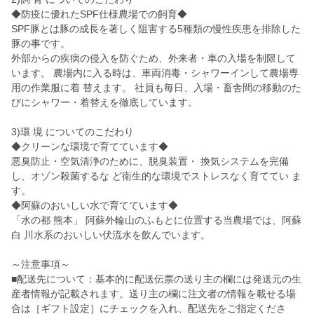
◆防疫に優れたSPF仕様農場での飼育◆
SPF豚とは豚の成長を著しく阻害する5種類の慢性疾患を排除した
豚の事です。
外部からの疾病の侵入を防ぐため、外来者・車の入場を制限して
います。 農場内に入る時は、車両消毒・シャワーインして農場専
用の作業服に着 替えます。 社員も毎日、入場・畜舎間の移動のた
びにシャワー・着替えを徹底しています。
3)環 境 についてのこだわり
◆クリーンな環境で育てています◆
悪臭防止・空気清浄のために、脱臭装置・ 換気システムを完備
し、オゾン殺菌するな ど衛生的な環境でストレスなく育ててい ま
す。
◆阿蘇のおいしい水で育てています◆
「水の都 熊本」 阿蘇外輪山のふもとに位置する当農場では、阿蘇
白 川水系のおいしい伏流水を飲んでいます。
～注意事項～
■配送先について：基本的に配送伝票の送り主の欄には発送元の生
産者情報が記載されます。送り主の欄に注文者の情報を載せる場
合は［ギフト設定］にチェックを入れ、配送先をご指定くださ