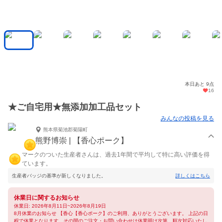
本日あと 9点
16
★ご自宅用★無添加加工品セット
みんなの投稿を見る
熊本県菊池郡菊陽町
熊野博崇 | 【香心ポーク】
マークのついた生産者さんは、過去1年間で平均して特に高い評価を得
ています。
生産者バッジの基準が新しくなりました。
詳しくはこちら
休業日に関するお知らせ
休業日: 2026年8月11日~2026年8月19日
8月休業のお知らせ 【香心【香心ポーク】のご利用、ありがとうございます。 上記の日
程で休業となります。その間のご注文・お問い合わせは休業明け次第、順次対応いたし