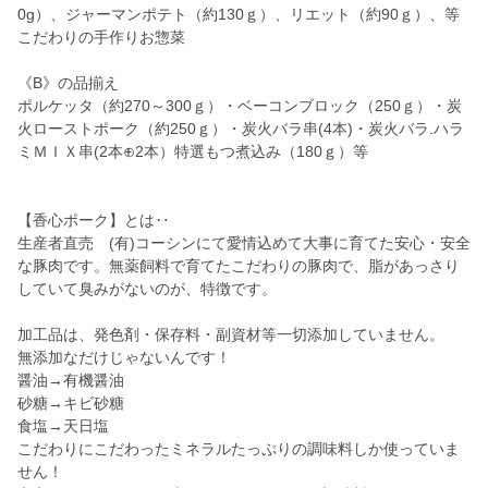
0g）、ジャーマンポテト（約130ｇ）、リエット（約90ｇ）、等
こだわりの手作りお惣菜
《B》の品揃え
ポルケッタ（約270～300ｇ）・ベーコンブロック（250ｇ）・炭
火ローストポーク（約250ｇ）・炭火バラ串(4本)・炭火バラ.ハラ
ミＭＩＸ串(2本⊕2本）特選もつ煮込み（180ｇ）等
【香心ポーク】とは‥
生産者直売 (有)コーシンにて愛情込めて大事に育てた安心・安全
な豚肉です。無薬飼料で育てたこだわりの豚肉で、脂があっさり
していて臭みがないのが、特徴です。
加工品は、発色剤・保存料・副資材等一切添加していません。
無添加なだけじゃないんです！
醤油→有機醤油
砂糖→キビ砂糖
食塩→天日塩
こだわりにこだわったミネラルたっぷりの調味料しか使っていま
せん！