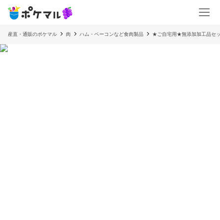
産直・通販のポケマル
肉
ハム・ベーコンなど食肉製品
★ご自宅用★無添加加工品セ