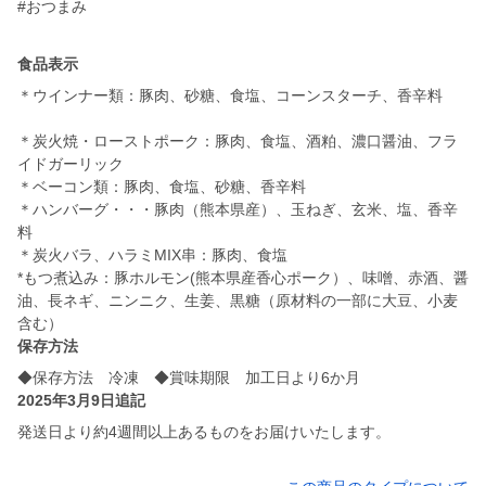
#おつまみ
食品表示
＊ウインナー類：豚肉、砂糖、食塩、コーンスターチ、香辛料
＊炭火焼・ローストポーク：豚肉、食塩、酒粕、濃口醤油、フラ
イドガーリック
＊ベーコン類：豚肉、食塩、砂糖、香辛料
＊ハンバーグ・・・豚肉（熊本県産）、玉ねぎ、玄米、塩、香辛
料
＊炭火バラ、ハラミMIX串：豚肉、食塩
*もつ煮込み：豚ホルモン(熊本県産香心ポーク）、味噌、赤酒、醤
油、長ネギ、ニンニク、生姜、黒糖（原材料の一部に大豆、小麦
含む）
保存方法
◆保存方法 冷凍 ◆賞味期限 加工日より6か月
2025年3月9日追記
発送日より約4週間以上あるものをお届けいたします。