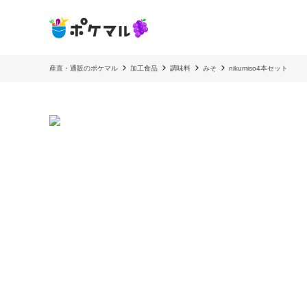
産直・通販のポケマル
加工食品
調味料
みそ
nikumiso4本セット