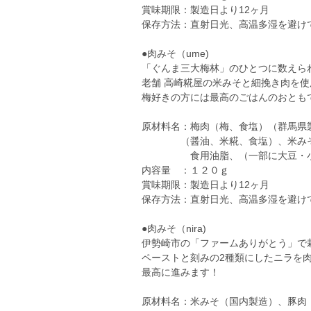
賞味期限：製造日より12ヶ月
保存方法：直射日光、高温多湿を避け
●肉みそ（ume)
「ぐんま三大梅林」のひとつに数えら
老舗 高崎糀屋の米みそと細挽き肉を使
梅好きの方には最高のごはんのおとも
原材料名：梅肉（梅、食塩）（群馬県
（醤油、米糀、食塩）、米みそ、
食用油脂、（一部に大豆・小
内容量 ：１２０ｇ
賞味期限：製造日より12ヶ月
保存方法：直射日光、高温多湿を避け
●肉みそ（nira)
伊勢崎市の「ファームありがとう」で
ペーストと刻みの2種類にしたニラを
最高に進みます！
原材料名：米みそ（国内製造）、豚肉