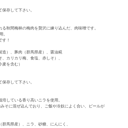
て保存して下さい。
れる秋間梅林の梅肉を贅沢に練り込んだ、肉味噌です。
用。
です！
製造）、豚肉（群馬県産）、醤油糀
カリカリ梅、食塩、赤しそ）、
麦を含む）
て保存して下さい。
栽培している香り高いニラを使用。
肉みそに混ぜ込んでおり、ご飯や冷奴によく合い、ビールが
（群馬県産）、ニラ、砂糖、にんにく、