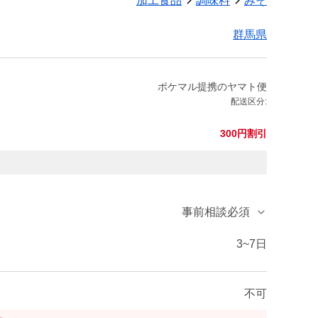
加工食品
調味料
みそ
群馬県
ポケマル提携のヤマト便
配送区分:
300円割引
事前相談必須
3~7日
不可