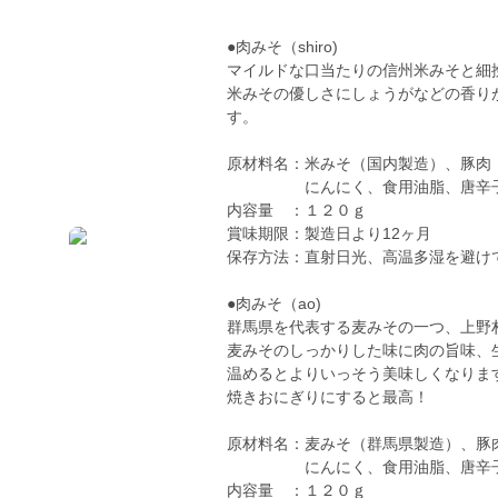
●肉みそ（shiro)
マイルドな口当たりの信州米みそと細
米みその優しさにしょうがなどの香り
す。
原材料名：米みそ（国内製造）、豚肉
にんにく、食用油脂、唐辛子、
内容量 ：１２０ｇ
賞味期限：製造日より12ヶ月
保存方法：直射日光、高温多湿を避け
●肉みそ（ao)
群馬県を代表する麦みその一つ、上野
麦みそのしっかりした味に肉の旨味、
温めるとよりいっそう美味しくなりま
焼きおにぎりにすると最高！
原材料名：麦みそ（群馬県製造）、豚
にんにく、食用油脂、唐辛子、
内容量 ：１２０ｇ