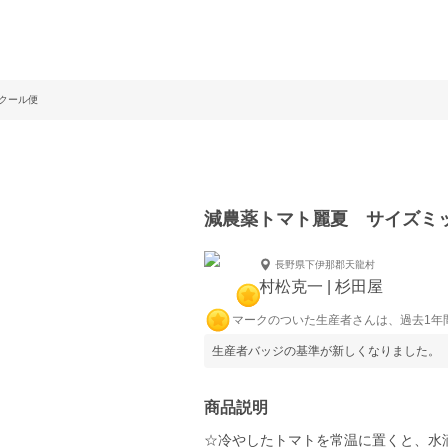
クール便
減農薬トマト麗夏 サイズミ
長野県下伊那郡天龍村
村松克一 | 杉田屋
マークのついた生産者さんは、過去1年
生産者バッジの基準が新しくなりました。
商品説明
☆冷やしたトマトを常温に置くと、水