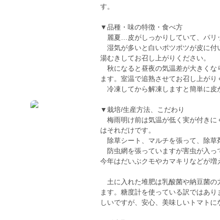
す。
▼品種・味の特徴・食べ方
麗夏…皮がしっかりしていて、パリ
湿気が多いと白いポツポツが皮に付い
湯むきしてお召し上がりください。
秋になると昼夜の気温差が大きくなり
ます。室温で追熟させてお召し上がり
冷凍してから解凍しますと簡単に皮
▼栽培/生産方法、こだわり
梅雨明け前は気温が低く実が付きにく
はそれだけです。
除草シート、マルチを張って、除草
防虫網を張っていますが害虫が入って
今年はだいぶクモやカマキリなどが増
土に入れた堆肥は乳酸菌や納豆菌の力
ます。糖度計を使っている訳ではあり
しいですが、安心、美味しいトマトに