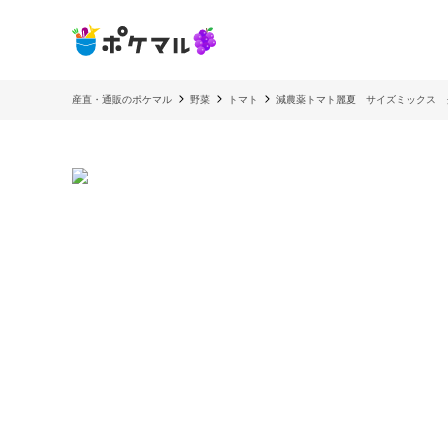
産直・通販のポケマル
野菜
トマト
減農薬トマト麗夏 サイズミックス 