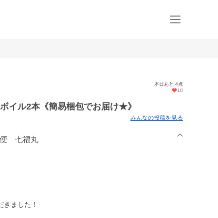
本日あと 4点
10
足ボイル2本《簡易梱包でお届け★》
みんなの投稿を見る
行便 七福丸
だきました！