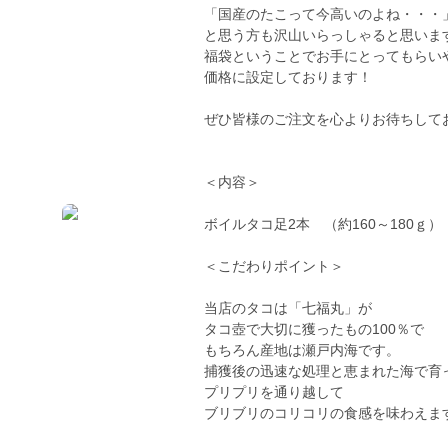
「国産のたこって今高いのよね・・・
と思う方も沢山いらっしゃると思いま
福袋ということでお手にとってもらい
価格に設定しております！
ぜひ皆様のご注文を心よりお待ちして
＜内容＞
ボイルタコ足2本 （約160～180ｇ）
＜こだわりポイント＞
当店のタコは「七福丸」が
タコ壺で大切に獲ったもの100％で
もちろん産地は瀬戸内海です。
捕獲後の迅速な処理と恵まれた海で育
プリプリを通り越して
ブリブリのコリコリの食感を味わえま