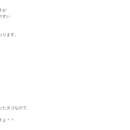
」
すが
やすい
おります。
ったタコなので、
すよ＾＾