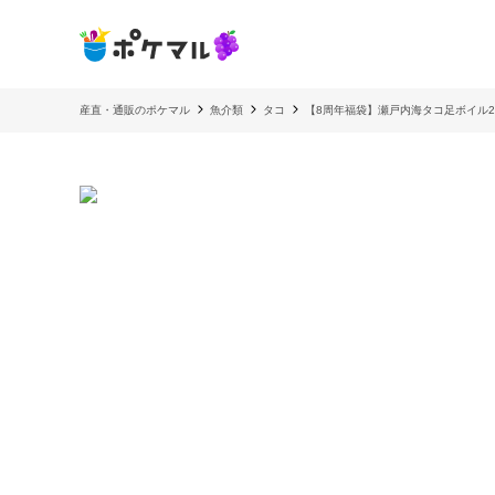
産直・通販のポケマル
魚介類
タコ
【8周年福袋】瀬戸内海タコ足ボイル