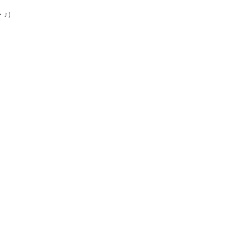
・♪）
、