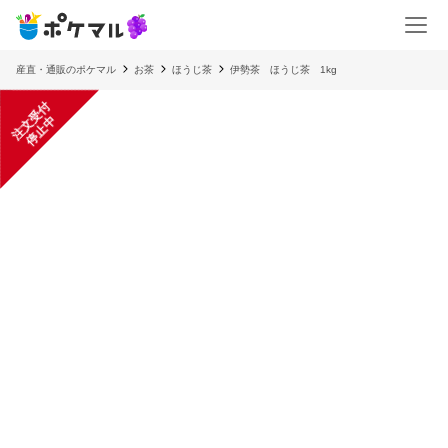
産直・通販のポケマル
お茶
ほうじ茶
伊勢茶 ほうじ茶 1kg
注
文
受
付
停
止
中