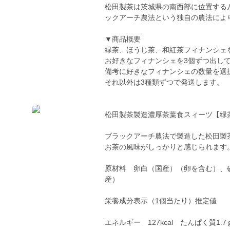
松田製茶は茨城県の南西部に位置する
ックアーチ農法という独自の農法によ
▼商品概要
緑茶、ほうじ茶、和紅茶フィナンシェ
お好きなフィナンシェを3個ずつ出し
備考に好きなフィナンシェの数量を選
それ以外は3種類ずつで発送します。
松田製茶製造濃厚茶葉食スィーツ【緑
ブラックアーチ農法で製造した松田製
お茶の風味がしっかりと感じられます
原材料 卵白（国産）（卵を含む）、
産）
栄養成分表示（1個当たり）推定値
エネルギー 127kcal たんぱく質1.7