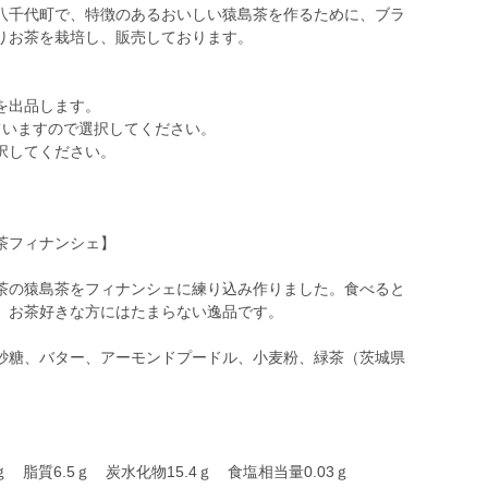
八千代町で、特徴のあるおいしい猿島茶を作るために、ブラ
りお茶を栽培し、販売しております。
を出品します。
ていますので選択してください。
択してください。
茶フィナンシェ】
茶の猿島茶をフィナンシェに練り込み作りました。食べると
。お茶好きな方にはたまらない逸品です。
砂糖、バター、アーモンドプードル、小麦粉、緑茶（茨城県
ｇ 脂質6.5ｇ 炭水化物15.4ｇ 食塩相当量0.03ｇ