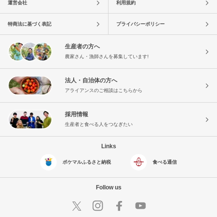
運営会社
利用規約
特商法に基づく表記
プライバシーポリシー
生産者の方へ
農家さん・漁師さんを募集しています!
法人・自治体の方へ
アライアンスのご相談はこちらから
採用情報
生産者と食べる人をつなぎたい
Links
ポケマルふるさと納税
食べる通信
Follow us