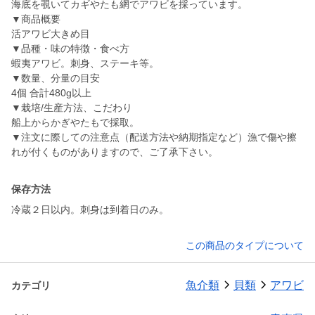
海底を覗いてカギやたも網でアワビを採っています。
▼商品概要
活アワビ大きめ目
▼品種・味の特徴・食べ方
蝦夷アワビ。刺身、ステーキ等。
▼数量、分量の目安
4個 合計480g以上
▼栽培/生産方法、こだわり
船上からかぎやたもで採取。
▼注文に際しての注意点（配送方法や納期指定など）漁で傷や擦
れが付くものがありますので、ご了承下さい。
保存方法
冷蔵２日以内。刺身は到着日のみ。
この商品のタイプについて
魚介類
貝類
アワビ
カテゴリ