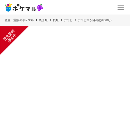
産直・通販のポケマル
魚介類
貝類
アワビ
アワビ大き目4個(約500g)
注
文
受
付
停
止
中