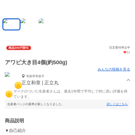
注文受付停止中
商品300円割引
31
アワビ大き目4個(約500g)
みんなの投稿を見る
青森県青森市
正立和章 | 正立丸
マークのついた生産者さんは、過去1年間で平均して特に高い評価を得
ています。
生産者バッジの基準が新しくなりました。
詳しくはこちら
商品説明
▼自己紹介