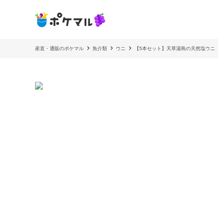
産直・通販のポケマル
魚介類
ウニ
【5本セット】天草湯島の天然塩ウニ