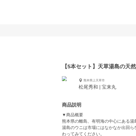
【5本セット】天草湯島の天
熊本県上天草市
松尾秀和 | 宝来丸
商品説明
▼商品概要
熊本県の離島、有明海の中心にある湯
湯島のウニは市場にはなかなか出回ら
わってみてください。