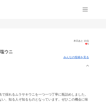
本日あと 10点
9
然塩ウニ
みんなの投稿を見る
島で採れるムラサキウニを一つ一つ丁寧に瓶詰めしました。
ない、知る人ぞ知るものとなっています。ぜひこの機会に味