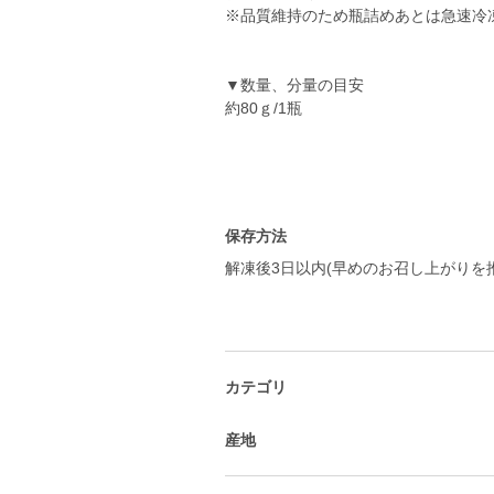
※品質維持のため瓶詰めあとは急速冷
▼数量、分量の目安
約80ｇ/1瓶
保存方法
解凍後3日以内(早めのお召し上がりを
カテゴリ
産地