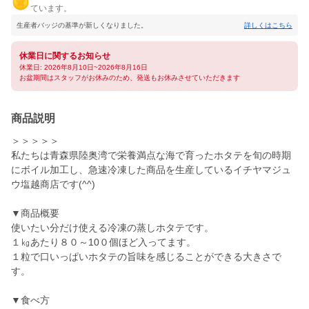
ています。
生産者バッジの基準が新しくなりました。
詳しくはこちら
休業日に関するお知らせ
休業日: 2026年8月10日~2026年8月16日
お盆期間はスタッフがお休みのため、発送もお休みさせていただきます
商品説明
＞＞＞＞＞
私たちは青森県陸奥湾で栄養満点な海で育ったホタテを旬の時期
にボイル加工し、急速冷凍した商品を生産しているイチヤマジュ
ウ塩越商店です(^^)
▼商品概要
使いたい分だけ使える冷凍の蒸しホタテです。
１㎏あたり８０～10０個ほど入ってます。
１粒で口いっぱいホタテの旨味を感じることができる大きさで
す。
▼食べ方