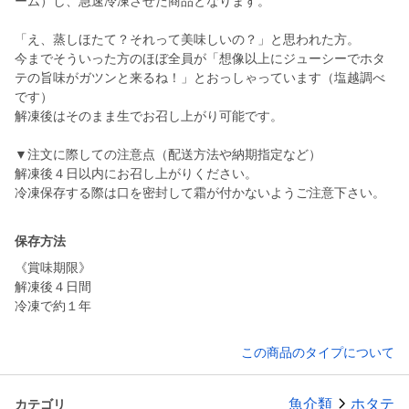
ーム）し、急速冷凍させた商品となります。
「え、蒸しほたて？それって美味しいの？」と思われた方。
今までそういった方のほぼ全員が「想像以上にジューシーでホタ
テの旨味がガツンと来るね！」とおっしゃっています（塩越調べ
です）
解凍後はそのまま生でお召し上がり可能です。
▼注文に際しての注意点（配送方法や納期指定など）
解凍後４日以内にお召し上がりください。
冷凍保存する際は口を密封して霜が付かないようご注意下さい。
保存方法
《賞味期限》
解凍後４日間
冷凍で約１年
この商品のタイプについて
魚介類
ホタテ
カテゴリ