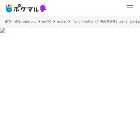
産直・通販のポケマル
魚介類
ホタテ
【レシピ無限大！】青森県産蒸しほたて（冷凍1kg