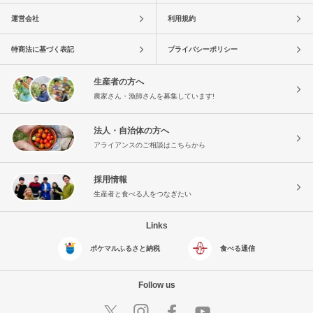
運営会社
利用規約
特商法に基づく表記
プライバシーポリシー
生産者の方へ
農家さん・漁師さんを募集しています!
法人・自治体の方へ
アライアンスのご相談はこちらから
採用情報
生産者と食べる人をつなぎたい
Links
ポケマルふるさと納税
食べる通信
Follow us