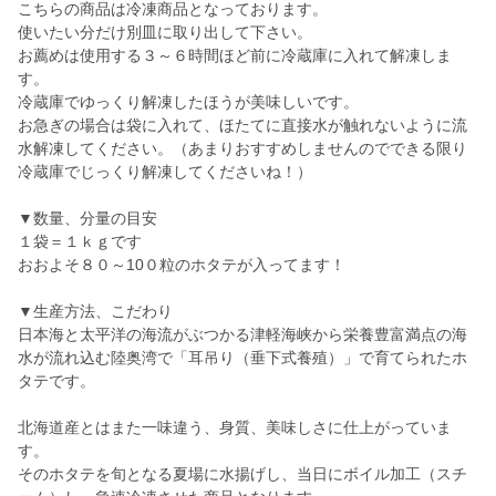
こちらの商品は冷凍商品となっております。
使いたい分だけ別皿に取り出して下さい。
お薦めは使用する３～６時間ほど前に冷蔵庫に入れて解凍しま
す。
冷蔵庫でゆっくり解凍したほうが美味しいです。
お急ぎの場合は袋に入れて、ほたてに直接水が触れないように流
水解凍してください。（あまりおすすめしませんのでできる限り
冷蔵庫でじっくり解凍してくださいね！）
▼数量、分量の目安
１袋＝１ｋｇです
おおよそ８０～10０粒のホタテが入ってます！
▼生産方法、こだわり
日本海と太平洋の海流がぶつかる津軽海峡から栄養豊富満点の海
水が流れ込む陸奥湾で「耳吊り（垂下式養殖）」で育てられたホ
タテです。
北海道産とはまた一味違う、身質、美味しさに仕上がっていま
す。
そのホタテを旬となる夏場に水揚げし、当日にボイル加工（スチ