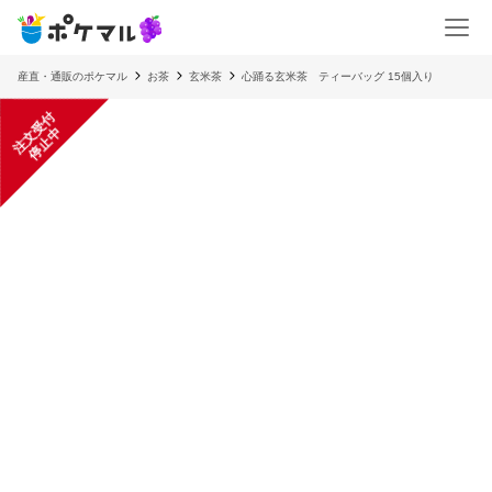
産直・通販のポケマル
お茶
玄米茶
心踊る玄米茶 ティーバッグ 15個入り
注
文
受
付
停
止
中