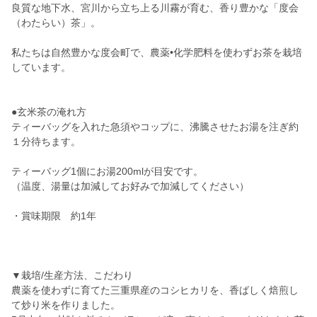
良質な地下水、宮川から立ち上る川霧が育む、香り豊かな「度会
（わたらい）茶」。
私たちは自然豊かな度会町で、農薬•化学肥料を使わずお茶を栽培
しています。
●玄米茶の淹れ方
ティーバッグを入れた急須やコップに、沸騰させたお湯を注ぎ約
１分待ちます。
ティーバッグ1個にお湯200mlが目安です。
（温度、湯量は加減してお好みで加減してください）
・賞味期限 約1年
▼栽培/生産方法、こだわり
農薬を使わずに育てた三重県産のコシヒカリを、香ばしく焙煎し
て炒り米を作りました。