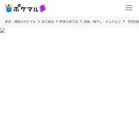
産直・通販のポケマル
加工食品
野菜の加工品
漬物・梅干し・キムチなど
【特別栽