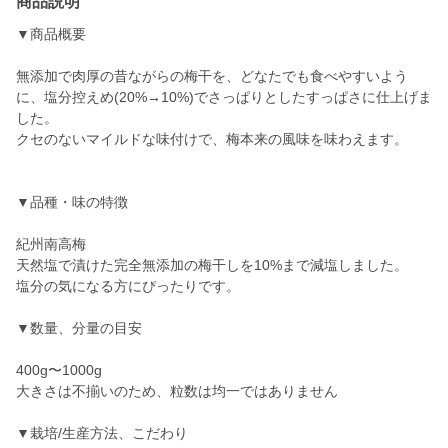
商品説明
▼商品概要
無添加で肉厚の昔ながらの梅干を、どなたでも食べやすいよう
に、塩分控えめ(20%→10%)でさっぱりとしたすっぱさに仕上げま
した。
クセのないマイルドな味付けで、梅本来の風味を味わえます。
▼品種・味の特徴
紀州南高梅
天然塩で漬けた完全無添加の梅干しを10%まで減塩しました。
塩分の気になる方にぴったりです。
▼数量、分量の目安
400g〜1000g
大きさは不揃いのため、粒数は均一ではありません
▼栽培/生産方法、こだわり