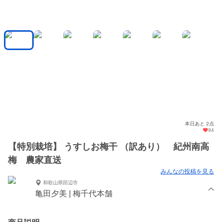
本日あと 2点
94
【特別栽培】 うすしお梅干 （訳あり） 紀州南高
梅 農家直送
みんなの投稿を見る
和歌山県田辺市
亀田夕美 | 梅千代本舗