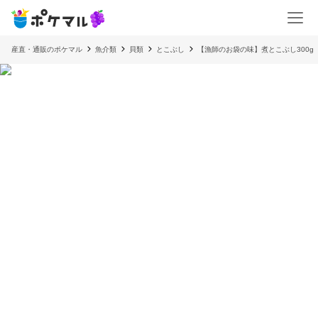
産直・通販のポケマル
魚介類
貝類
とこぶし
【漁師のお袋の味】煮とこぶし300g