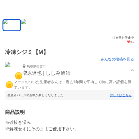
注文受付停止中
61
冷凍シジミ【M】
みんなの投稿を見る
島根県出雲市
増原達也 | しじみ漁師
マークのついた生産者さんは、過去1年間で平均して特に高い評価を得
ています。
生産者バッジの基準が新しくなりました。
詳しくはこちら
商品説明
※砂抜き済み
※解凍せずにそのままご使用下さい。