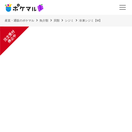
産直・通販のポケマル
魚介類
貝類
シジミ
冷凍シジミ【M】
注
文
受
付
停
止
中