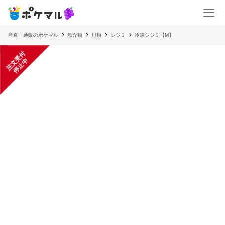
産直・通販のポケマル
魚介類
貝類
シジミ
冷凍シジミ【M】
注
文
受
付
停
止
中