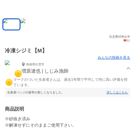
注文受付停止中
61
冷凍シジミ【M】
みんなの投稿を見る
島根県出雲市
増原達也 | しじみ漁師
マークのついた生産者さんは、過去1年間で平均して特に高い評価を得
ています。
生産者バッジの基準が新しくなりました。
詳しくはこちら
商品説明
※砂抜き済み
※解凍せずにそのままご使用下さい。