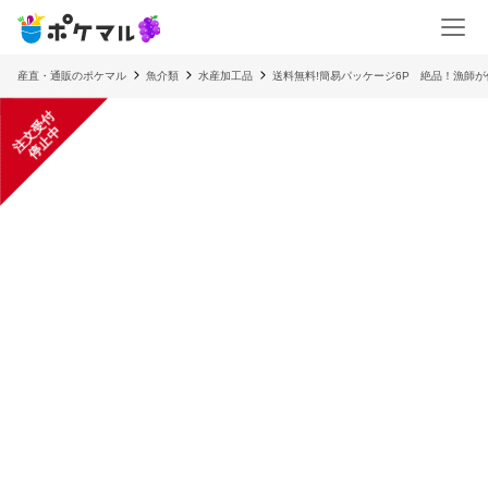
産直・通販のポケマル
魚介類
水産加工品
送料無料!簡易パッケージ6P 絶品！漁師
注
文
受
付
停
止
中