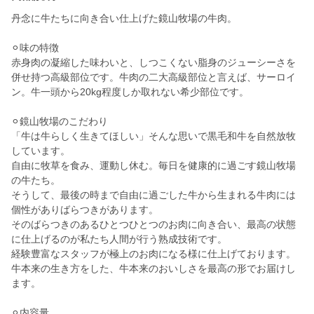
丹念に牛たちに向き合い仕上げた鏡山牧場の牛肉。
⚪︎味の特徴
赤身肉の凝縮した味わいと、しつこくない脂身のジューシーさを
併せ持つ高級部位です。牛肉の二大高級部位と言えば、サーロイ
ン。牛一頭から20kg程度しか取れない希少部位です。
⚪︎鏡山牧場のこだわり
「牛は牛らしく生きてほしい」そんな思いで黒毛和牛を自然放牧
しています。
自由に牧草を食み、運動し休む。毎日を健康的に過ごす鏡山牧場
の牛たち。
そうして、最後の時まで自由に過ごした牛から生まれる牛肉には
個性がありばらつきがあります。
そのばらつきのあるひとつひとつのお肉に向き合い、最高の状態
に仕上げるのが私たち人間が行う熟成技術です。
経験豊富なスタッフが極上のお肉になる様に仕上げております。
牛本来の生き方をした、牛本来のおいしさを最高の形でお届けし
ます。
⚪︎内容量