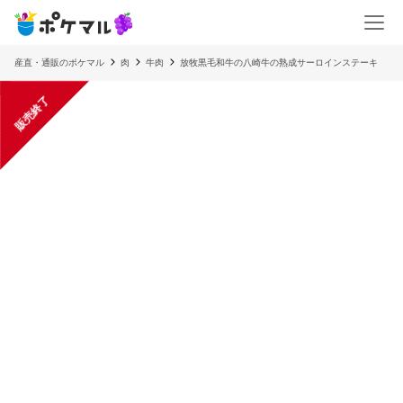
産直・通販のポケマル
肉
牛肉
放牧黒毛和牛の八崎牛の熟成サーロインステーキ
販売終了