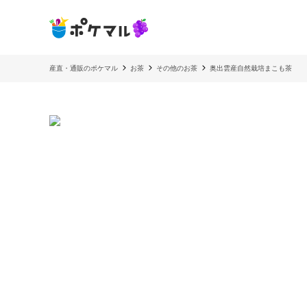
産直・通販のポケマル
お茶
その他のお茶
奥出雲産自然栽培まこも茶