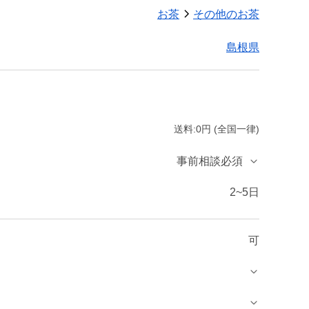
お茶
その他のお茶
島根県
送料:0円 (全国一律)
事前相談必須
2~5日
可