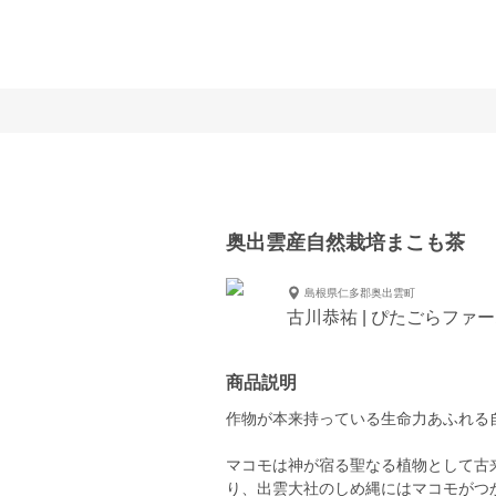
奥出雲産自然栽培まこも茶
島根県仁多郡奥出雲町
古川恭祐 | ぴたごらファ
商品説明
作物が本来持っている生命力あふれる
マコモは神が宿る聖なる植物として古
り、出雲大社のしめ縄にはマコモがつ