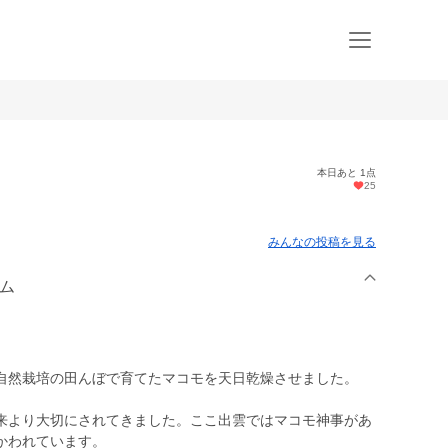
本日あと 1点
25
みんなの投稿を見る
ーム
自然栽培の田んぼで育てたマコモを天日乾燥させました。
来より大切にされてきました。ここ出雲ではマコモ神事があ
かわれています。