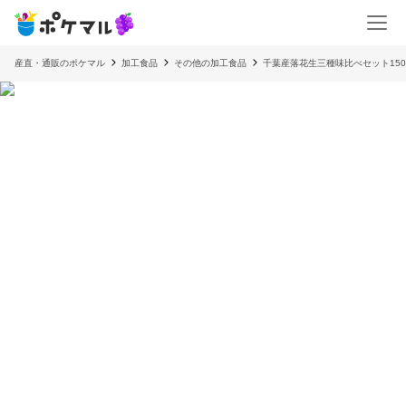
産直・通販のポケマル
加工食品
その他の加工食品
千葉産落花生三種味比べセット15