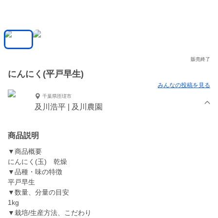
販売終了
にんにく(平戸早生)
みんなの投稿を見る
千葉県匝瑳市
及川浩平 | 及川農園
商品説明
▼商品概要
にんにく(玉) 乾燥
▼品種・味の特徴
平戸早生
▼数量、分量の目安
1kg
▼栽培/生産方法、こだわり