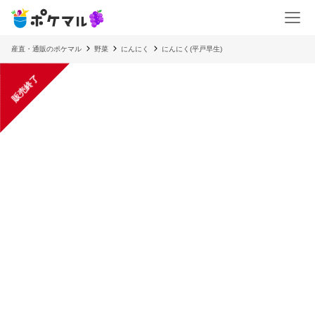
産直・通販のポケマル
野菜
にんにく
にんにく(平戸早生)
販売終了