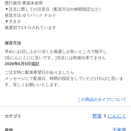
慣行栽培 農薬未使用
▼注文に際しての注意点（配送方法や納期指定など）
発送方法 ゆうパック チルド
▼大きさ
無選別で1キロ入れています
保存方法
早めにお召し上がり頂くか風通しが良いところで陰干し
(生にんにくにに近いです。)完全には乾燥出来てません
2026年6月5日追記
ご注文時に配達希望日がありましたら
メッセージにて配達日、時間の指定をしていただければと思いま
す。宜しくお願いいたします。
この商品のタイプについて
野菜
にんにく
カテゴリ
千葉県
産地