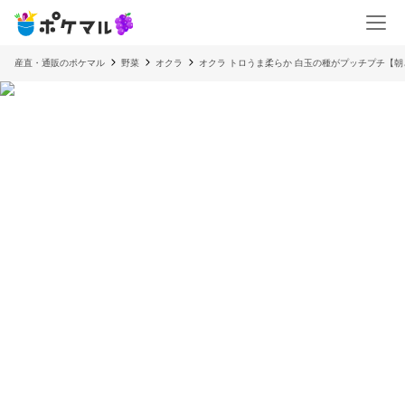
産直・通販のポケマル
野菜
オクラ
オクラ トロうま柔らか 白玉の種がプッチプチ【朝