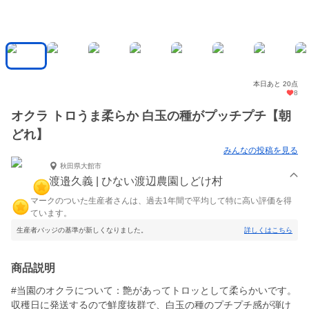
本日あと 20点
8
オクラ トロうま柔らか 白玉の種がプッチプチ【朝
どれ】
みんなの投稿を見る
秋田県大館市
渡邉久義 | ひない渡辺農園しどけ村
マークのついた生産者さんは、過去1年間で平均して特に高い評価を得
ています。
生産者バッジの基準が新しくなりました。
詳しくはこちら
商品説明
#当園のオクラについて：艶があってトロッとして柔らかいです。
収穫日に発送するので鮮度抜群で、白玉の種のプチプチ感が弾け