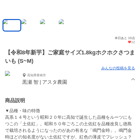
本日あと 10点
12
【令和8年新芋】ご家庭サイズ1.8kgホクホクさつま
いも (S~M)
みんなの投稿を見る
高知県香南市
黒瀬 智 | アスタ農園
商品説明
▼品種・味の特徴
高系１４号という昭和２０年に高知で誕生した品種をルーツにも
つこの「土佐紅」。昭和５０年ごろこの土佐紅を品種改良し徳島
で栽培されるようになったのがあの有名な「鳴門金時」。鳴門金
時ほどの知名度がない土佐紅ですが、紅色の薄皮でフレッシュ？