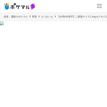
産直・通販のポケマル
野菜
さつまいも
【令和8年新芋】ご家庭サイズ1.8kgホクホクさつ