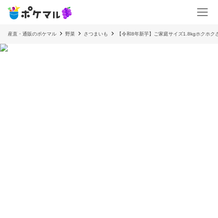
産直・通販のポケマル
野菜
さつまいも
【令和8年新芋】ご家庭サイズ1.8kgホクホクさつ