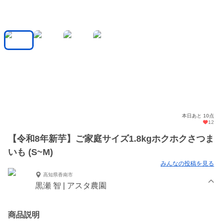
本日あと 10点
12
【令和8年新芋】ご家庭サイズ1.8kgホクホクさつま
いも (S~M)
みんなの投稿を見る
高知県香南市
黒瀬 智 | アスタ農園
商品説明