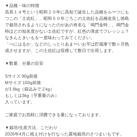
▼品種・味の特徴
高系１４号という昭和２０年に高知で誕生した品種をルーツにも
つこの「土佐紅」。昭和５０年ごろこの土佐紅を品種改良し徳島
で栽培されるようになったのがあの有名な「鳴門金時」。鳴門金
時ほどの知名度がない土佐紅ですが、紅色の薄皮でフレッシュ？
なきんときいもを一度味わってみてください。
「べにはるか」などのしっとりあま〜いお芋は貯蔵庫で数ヶ月熟
成させますが、この土佐紅は収穫して数日で出荷します。
▼数量、分量の目安
Sサイズ 90g前後
Mサイズ 150g前後
が1.8kg（箱込みで２kg）
もしくは3kg（芋重量のみ）
入っています。
ご家庭でお気軽に消費できる量になっております。
▼栽培/生産方法、こだわり
2026年4月に植え付けを行なった露地栽培のさつまいもです。