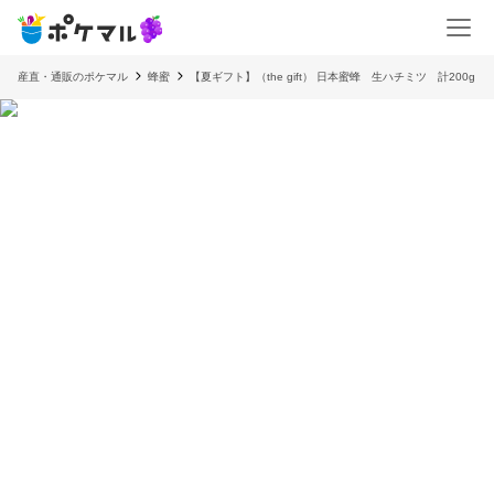
産直・通販のポケマル
蜂蜜
【夏ギフト】（the gift） 日本蜜蜂 生ハチミツ 計200g