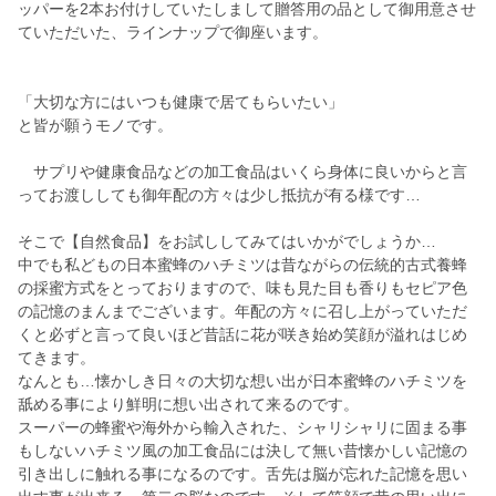
ッパーを2本お付けしていたしまして贈答用の品として御用意させ
ていただいた、ラインナップで御座います。
「大切な方にはいつも健康で居てもらいたい」
と皆が願うモノです。
サプリや健康食品などの加工食品はいくら身体に良いからと言
ってお渡ししても御年配の方々は少し抵抗が有る様です…
そこで【自然食品】をお試ししてみてはいかがでしょうか…
中でも私どもの日本蜜蜂のハチミツは昔ながらの伝統的古式養蜂
の採蜜方式をとっておりますので、味も見た目も香りもセピア色
の記憶のまんまでございます。年配の方々に召し上がっていただ
くと必ずと言って良いほど昔話に花が咲き始め笑顔が溢れはじめ
てきます。
なんとも…懐かしき日々の大切な想い出が日本蜜蜂のハチミツを
舐める事により鮮明に想い出されて来るのです。
スーパーの蜂蜜や海外から輸入された、シャリシャリに固まる事
もしないハチミツ風の加工食品には決して無い昔懐かしい記憶の
引き出しに触れる事になるのです。舌先は脳が忘れた記憶を思い