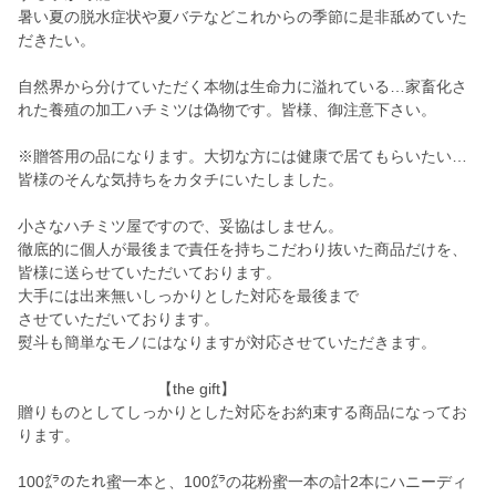
暑い夏の脱水症状や夏バテなどこれからの季節に是非舐めていた
だきたい。
自然界から分けていただく本物は生命力に溢れている…家畜化さ
れた養殖の加工ハチミツは偽物です。皆様、御注意下さい。
※贈答用の品になります。大切な方には健康で居てもらいたい…
皆様のそんな気持ちをカタチにいたしました。
小さなハチミツ屋ですので、妥協はしません。
徹底的に個人が最後まで責任を持ちこだわり抜いた商品だけを、
皆様に送らせていただいております。
大手には出来無いしっかりとした対応を最後まで
させていただいております。
熨斗も簡単なモノにはなりますが対応させていただきます。
【the gift】
贈りものとしてしっかりとした対応をお約束する商品になってお
ります。
100㌘のたれ蜜一本と、100㌘の花粉蜜一本の計2本にハニーディ