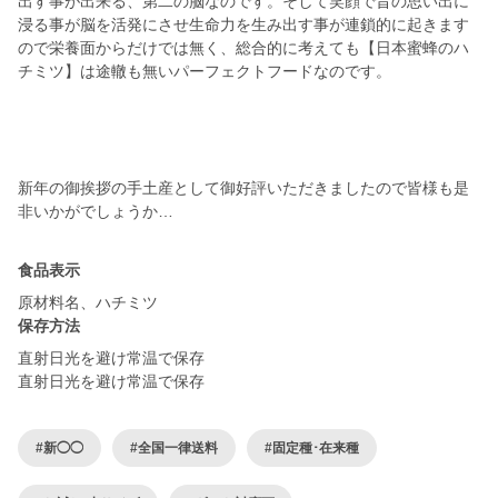
出す事が出来る、第二の脳なのです。そして笑顔で昔の思い出に
浸る事が脳を活発にさせ生命力を生み出す事が連鎖的に起きます
ので栄養面からだけでは無く、総合的に考えても【日本蜜蜂のハ
チミツ】は途轍も無いパーフェクトフードなのです。
新年の御挨拶の手土産として御好評いただきましたので皆様も是
食品表示
原材料名、ハチミツ
保存方法
直射日光を避け常温で保存
直射日光を避け常温で保存
#新◯◯
#全国一律送料
#固定種･在来種