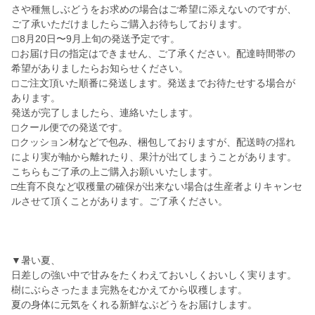
さや種無しぶどうをお求めの場合はご希望に添えないのですが、
ご了承いただけましたらご購入お待ちしております。
◻︎8月20日〜9月上旬の発送予定です。
◻︎お届け日の指定はできません、ご了承ください。配達時間帯の
希望がありましたらお知らせください。
◻︎ご注文頂いた順番に発送します。発送までお待たせする場合が
あります。
発送が完了しましたら、連絡いたします。
◻︎クール便での発送です。
◻︎クッション材などで包み、梱包しておりますが、配送時の揺れ
により実が軸から離れたり、果汁が出てしまうことがあります。
こちらもご了承の上ご購入お願いいたします。
□生育不良など収穫量の確保が出来ない場合は生産者よりキャンセ
ルさせて頂くことがあります。ご了承ください。
▼暑い夏、
日差しの強い中で甘みをたくわえておいしくおいしく実ります。
樹にぶらさったまま完熟をむかえてから収穫します。
夏の身体に元気をくれる新鮮なぶどうをお届けします。