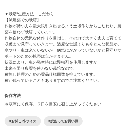
▼栽培/生産方法、こだわり
【減農薬での栽培】
作物が持つ力を最大限引き出せるよう土壌作りからこだわり、農
薬を使わず栽培しています。
作物自体の元気な体作りを目指し、その力で大きく丈夫に育てて
収穫まで見守っていきます。過度な世話よりも今どんな状態か、
水やり・虫は来ていないか・病気にかかっていないかと見守りサ
ポートのための観察は欠かせません。
状況により、虫の発生時には殺虫剤を使用しますが
出来る限り農薬を使わない栽培なので、
種無し処理のための薬品仕様回数を抑えています。
種が残っていることもありますのでご注意ください。
保存方法
冷蔵庫にて保存、５日を目安に召し上がってください
#お試し/小サイズ
#訳あってお買い得