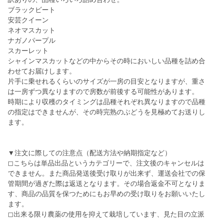
ブラックビート
安芸クイーン
ネオマスカット
ナガノパープル
スカーレット
シャインマスカットなどの中からその時においしい品種を詰め合
わせてお届けします。
片手に乗せれるくらいのサイズが一房の目安となりますが、重さ
は一房ずつ異なりますので房数が前後する可能性があります。
時期により収穫のタイミングは品種それぞれ異なりますので品種
の指定はできませんが、その時完熟のぶどうを見極めてお送りし
ます。
▼注文に際しての注意点（配送方法や納期指定など）
◻︎こちらは単品出品というカテゴリーで、注文後のキャンセルは
できません。また商品発送後受け取りが出来ず、運送会社での保
管期間が過ぎた際は返送となります。その場合返金不可となりま
す、商品の品質を保つためにもお早めの受け取りをお願いいたし
ます。
◻︎出来る限り農薬の使用を抑えて栽培しています、見た目の立派