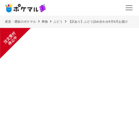
産直・通販のポケマル
果物
ぶどう
【訳あり】ぶどう詰め合わせ8月9月お届け
注
文
受
付
停
止
中