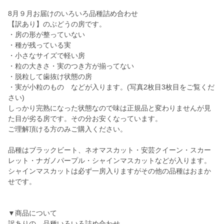
8月９月お届けのいろいろ品種詰め合わせ
【訳あり】のぶどうの房です。
・房の形が整っていない
・種が残っている実
・小さなサイズで軽い房
・粒の大きさ・実のつき方が揃ってない
・脱粒して歯抜け状態の房
・実が小粒のもの などが入ります。(写真2枚目3枚目をご覧くだ
さい)
しっかり完熟になった状態なので味は正規品と変わりませんが見
た目が劣る房です。その分お安くなっています。
ご理解頂ける方のみご購入ください。
品種はブラックビート、ネオマスカット・安芸クイーン・スカー
レット・ナガノパープル・シャインマスカットなどが入ります。
シャインマスカットは必ず一房入りますがその他の品種はおまか
せです。
▼商品について
訳ありの、品種いろいろ詰め合わせ。