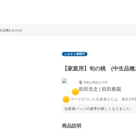
生品種おまかせ)
ふるさと納税可
【家庭用】旬の桃 (中生品種
和歌山県紀の川市
前田浩文 | 前田農園
マークのついた生産者さんは、過去1年
生産者バッジの基準が新しくなりました。
商品説明