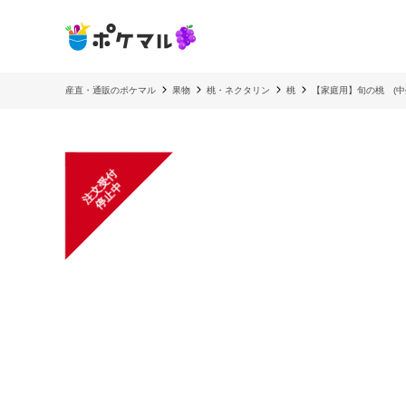
産直・通販のポケマル
果物
桃・ネクタリン
桃
【家庭用】旬の桃 (中
注
文
受
付
停
止
中