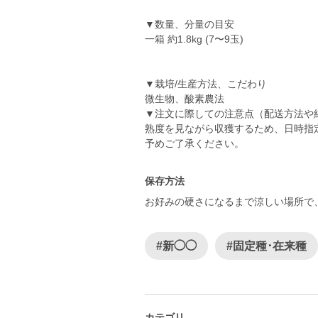
▼数量、分量の目安
一箱 約1.8kg (7〜9玉)
▼栽培/生産方法、こだわり
微生物、酸素農法
▼注文に際しての注意点（
熟度を見ながら収獲するため、日時指
予めご了承ください。
保存方法
お好みの硬さになるまで涼しい場所で
#新◯◯
#固定種･在来種
カテゴリ