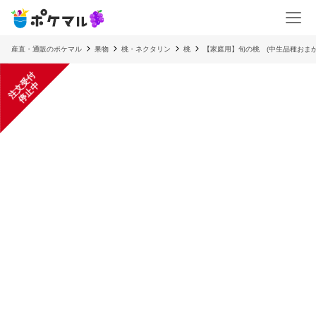
産直・通販のポケマル
果物
桃・ネクタリン
桃
【家庭用】旬の桃 (中生品種おまか
注
文
受
付
停
止
中