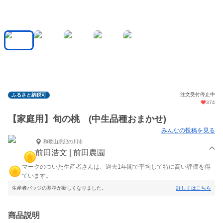
注文受付停止中
ふるさと納税可
374
【家庭用】旬の桃 (中生品種おまかせ)
みんなの投稿を見る
和歌山県紀の川市
前田浩文 | 前田農園
マークのついた生産者さんは、過去1年間で平均して特に高い評価を得
ています。
生産者バッジの基準が新しくなりました。
詳しくはこちら
商品説明