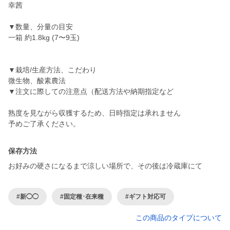
幸茜
▼数量、分量の目安
一箱 約1.8kg (7〜9玉)
▼栽培/生産方法、こだわり
微生物、酸素農法
▼注文に際しての注意点（配送方法や納期指定など
熟度を見ながら収獲するため、日時指定は承れません
予めご了承ください。
保存方法
お好みの硬さになるまで涼しい場所で、その後は冷蔵庫にて
#新◯◯
#固定種･在来種
#ギフト対応可
この商品のタイプについて