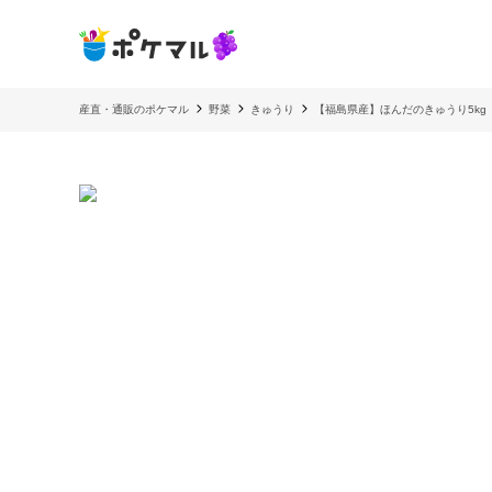
産直・通販のポケマル
野菜
きゅうり
【福島県産】ほんだのきゅうり5kg