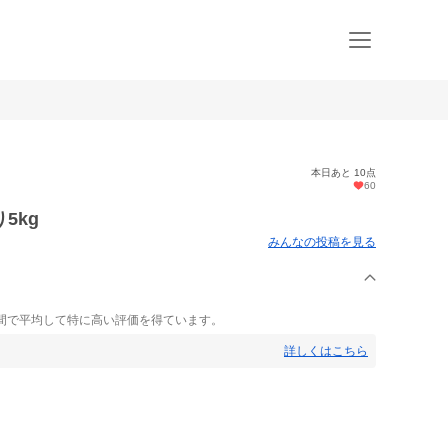
本日あと 10点
60
5kg
みんなの投稿を見る
間で平均して特に高い評価を得ています。
詳しくはこちら