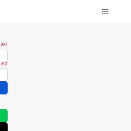
※必須
※必須