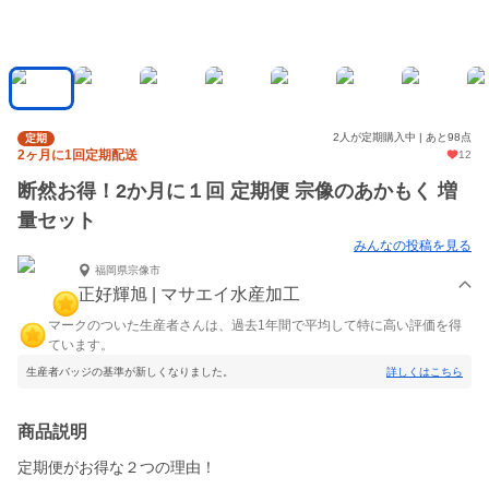
2人が定期購入中 | あと98点
定期
2ヶ月に1回定期配送
12
断然お得！2か月に１回 定期便 宗像のあかもく 増
量セット
みんなの投稿を見る
福岡県宗像市
正好輝旭 | マサエイ水産加工
マークのついた生産者さんは、過去1年間で平均して特に高い評価を得
ています。
生産者バッジの基準が新しくなりました。
詳しくはこちら
商品説明
定期便がお得な２つの理由！