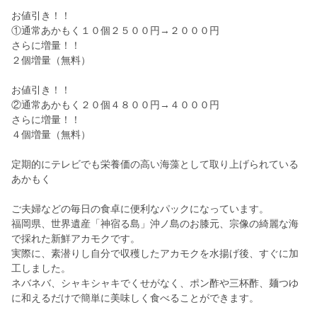
お値引き！！
①通常あかもく１０個２５００円→２０００円
さらに増量！！
２個増量（無料）
お値引き！！
②通常あかもく２０個４８００円→４０００円
さらに増量！！
４個増量（無料）
定期的にテレビでも栄養価の高い海藻として取り上げられている
あかもく
ご夫婦などの毎日の食卓に便利なパックになっています。
福岡県、世界遺産「神宿る島」沖ノ島のお膝元、宗像の綺麗な海
で採れた新鮮アカモクです。
実際に、素潜りし自分で収穫したアカモクを水揚げ後、すぐに加
工しました。
ネバネバ、シャキシャキでくせがなく、ポン酢や三杯酢、麺つゆ
に和えるだけで簡単に美味しく食べることができます。