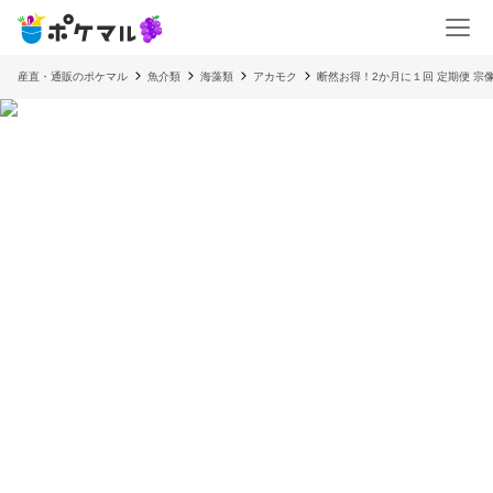
産直・通販のポケマル
魚介類
海藻類
アカモク
断然お得！2か月に１回 定期便 宗