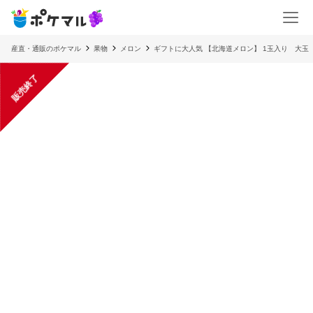
産直・通販のポケマル
果物
メロン
ギフトに大人気 【北海道メロン】 1玉入り 大
販売終了