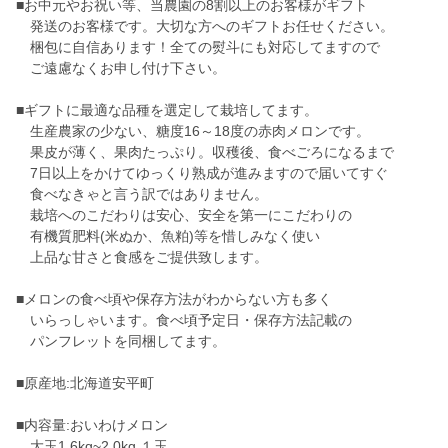
■お中元やお祝い等、当農園の8割以上のお客様がギフト
発送のお客様です。大切な方へのギフトお任せください。
梱包に自信あります！全ての熨斗にも対応してますので
ご遠慮なくお申し付け下さい。
■ギフトに最適な品種を選定して栽培してます。
生産農家の少ない、糖度16～18度の赤肉メロンです。
果皮が薄く、果肉たっぷり。収穫後、食べごろになるまで
7日以上をかけてゆっくり熟成が進みますので届いてすぐ
食べなきゃと言う訳ではありません。
栽培へのこだわりは安心、安全を第一にこだわりの
有機質肥料(米ぬか、魚粕)等を惜しみなく使い
上品な甘さと食感をご提供致します。
■メロンの食べ頃や保存方法がわからない方も多く
いらっしゃいます。食べ頃予定日・保存方法記載の
パンフレットを同梱してます。
■原産地:北海道安平町
■内容量:おいわけメロン
大玉1.6kg~2.0kg １玉