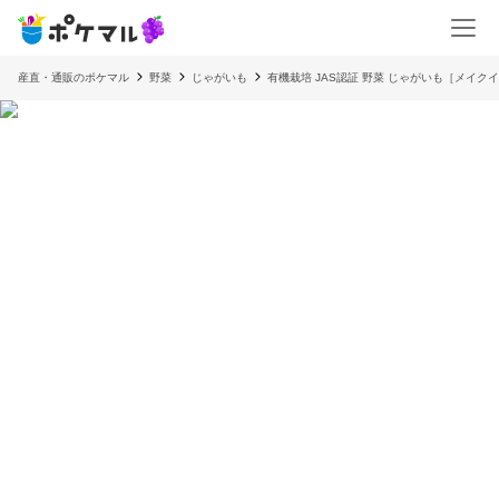
産直・通販のポケマル
野菜
じゃがいも
有機栽培 JAS認証 野菜 じゃがいも［メイク