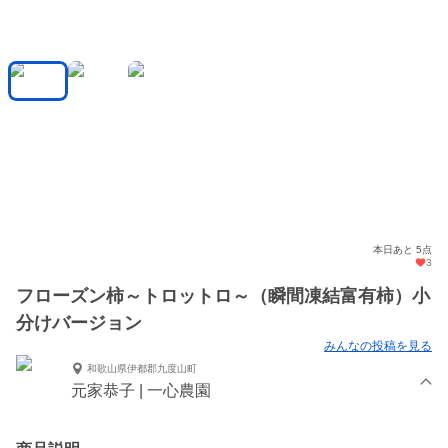
本日あと 5点
3
フローズン柿～トロットロ～（瞬間凍結富有柿）小
分けバージョン
みんなの投稿を見る
和歌山県伊都郡九度山町
元家恭子 | 一心農園