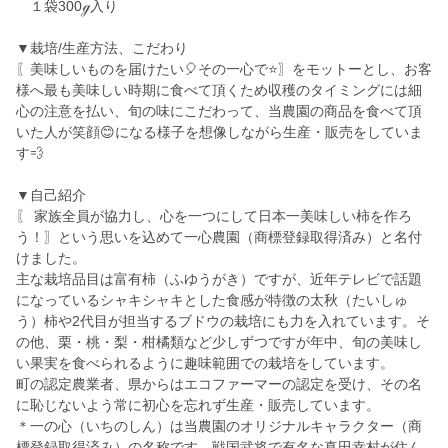
１袋300ℊ入り
▼栽培/生産方法、こだわり
〖美味しいものを届けたい🎈その一心で⭐〗をモットーとし、お客
様へ最も美味しい時期に食べて頂くため収穫のタイミングには細
心の注意を払い、旬の味にこだわって、当農園の商品を食べて頂
いた人が笑顔😊になる様子を想像しながら生産・販売をしていま
す💨
▼自己紹介
〖 家族全員が協力し、心を一つにして日本一美味しい柿を作ろ
う！〗という思いを込めて一心農園（商標登録取得済み）と名付
けました。
主な栽培品目は富有柿（ふゆうがき）ですが、近年テレビで話題
になっているシャキシャキとした食感が特徴の太秋（たいしゅ
う）柿や2代目が担当するブドウの栽培にも力を入れています。そ
の他、栗・桃・梨・柑橘類など少しずつですが年中、旬の美味し
い果実を食べられるように趣味範囲での栽培をしています。
町の認定農業者、県からはエコファーマーの認定を受け、その名
に恥じないよう常に初心を忘れず生産・販売しています。
＊一の心（いちのしん）は当農園のオリジナルキャラクター（商
標登録取得済み）の名称です。戦国武将で有名な真田幸村が住ん