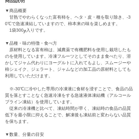
商品説明
▼商品概要
甘熟でやわらくなった富有柿を、ヘタ・皮・種を取り除き、-3
0℃で急速凍結していますので、柿本来の味を楽しめます。
1袋300ℊ入りです。
▼品種・味の特徴・食べ方
原材料となる富有柿は、減農薬で有機肥料を使用し栽培したも
のを使用しています。冷凍フルーツとしてそのまま食べたり、溶
かしてジャム代わりにヨーグルトに入れてもよし、スムージーや
柿シェイク、ジェラート、ジャムなどの加工品の原材料としても
利用していただけます。
※-30℃に冷やした専用の冷凍液に食材を浸すことで、食品の品
質を落とすことなく急速冷凍をする急速液体凍結機（アルコール
ブライン凍結）を使用しています。
従来の冷凍機と比べて、凍結時間が早く、凍結時の食品の品質
低下を最小限に抑えることで、解凍後も凍結前と変わらない品質
を保ちます。
▼数量、分量の目安