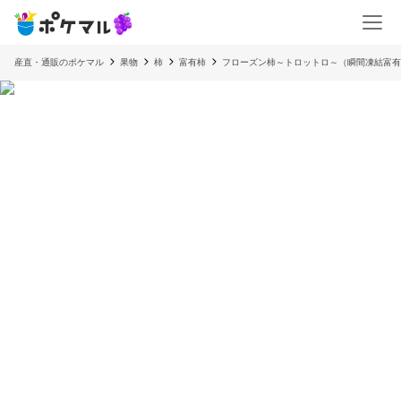
産直・通販のポケマル
果物
柿
富有柿
フローズン柿～トロットロ～（瞬間凍結富有