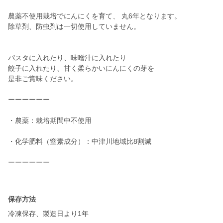
農薬不使用栽培でにんにくを育て、 丸6年となります。
除草剤、防虫剤は一切使用していません。
パスタに入れたり、味噌汁に入れたり
餃子に入れたり、甘く柔らかいにんにくの芽を
是非ご賞味ください。
ーーーーーー
・農薬：栽培期間中不使用
・化学肥料（窒素成分）：中津川地域比8割減
ーーーーーー
保存方法
冷凍保存、製造日より1年