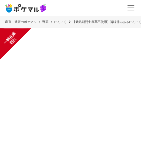
産直・通販のポケマル
野菜
にんにく
【栽培期間中農薬不使用】旨味甘みあるにんにくの
一
在
庫
切
時
れ