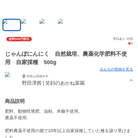
本日あと 10点
送料500円割引
9
じゃんぼにんにく 自然栽培、農薬化学肥料不使
用 自家採種 500g
みんなの投稿を見る
和歌山県橋本市
野田澤茜 | 笑顔のあかね菜園
商品説明
肥料、動物性堆肥、油粕、米糠不使用。
農薬不使用。
肥料農薬不使用の畑で10年以上自家採種していた種を譲り受けま
した。