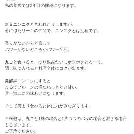
私の菜園では2年目の採種になります。
無臭ニンニクと言われたりしますが、
葱に似たリーキの仲間で、ニンニクとは別種です。
香りがないからと言って
パワーがないどころかパワー全開。
丸ごと食べると、ゆり根みたいにホクホクとろーり。
隠し味に入れると料理全体にコクが出ます。
発酵黒ニンニクにすると
まるでプルーンの様なねっとりと甘い。
唯一無二にの味わいになります。
そして何より食べると体に力がみなぎります。
＊梱包は、丸ごと1株の場合と1片づつのバラの場合と混ざる場合
もございます。
ご了承ください。