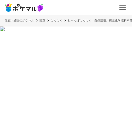
産直・通販のポケマル
野菜
にんにく
じゃんぼにんにく 自然栽培、農薬化学肥料不使