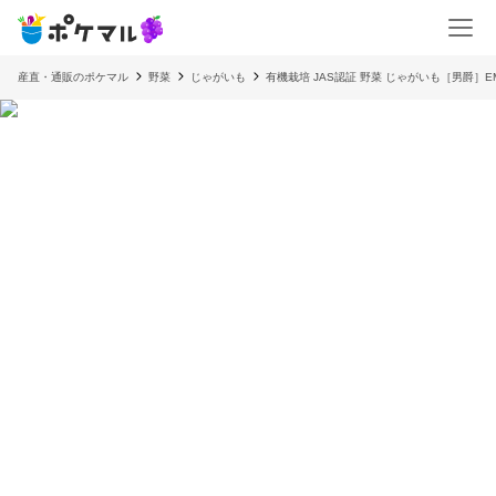
産直・通販のポケマル
野菜
じゃがいも
有機栽培 JAS認証 野菜 じゃがいも［男爵］