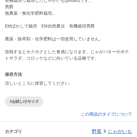
有機栽培で栽培したじゃがいも(potato)です。
男爵
無農薬・無化学肥料栽培。
EMぼかしで栽培 EM自然農法 有機栽培男爵
農薬・除草剤・化学肥料は一切使用していません。
加熱するとホクホクとした食感になります。じゃがバターやポテ
保存方法
涼しいところに保管してください。
#お試し/小サイズ
この商品のタイプについて
野菜
じゃがいも
カテゴリ