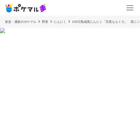
産直・通販のポケマル
野菜
にんにく
100日熟成黒にんにく「百黒ももくろ」 黒ニン