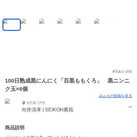
本日あと 10点
100日熟成黒にんにく「百黒ももくろ」 黒ニンニ
ク玉×6個
みんなの投稿を見る
岩手県二戸市
向井清孝 | SEIKOH農苑
商品説明