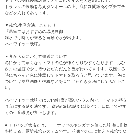
トマトの割れ軽減対策でアイコのサイズを大きめにして、
トラックの振動を考えダンボールの上、底に新聞紙🗞️やプチプチ
などを入れてあります。
▼栽培/生産方法、こだわり
『温室ではおすすめの環境制御
灌水では時間が来ると自動で水が出ます。
ハイワイヤー栽培』
▼冬から春にかけて搬送について
冬にかけて寒くなりトマトの色が薄くなりやすくなります、おひ
さまの温度で少し待つとだんだんと色が付いてきます。収穫する
時にちゃんと色に注意してトマトを取ろうと思っています。色に
ついては商品画像と投稿などを見ていただき参考にしてみて下さ
い。
ハイワイヤー栽培では3.4ｍ軒高が高いハウス内で、トマトの茎を
直立にする誘引法です。 従来の斜め誘引に比べて、日に当てやす
くの生育環境が向上します。
●ココバッグ栽培とは、ココナッツのヤシガラを使った培地に作物
を植える、隔離栽培システムです。 今までの土に植える栽培でな