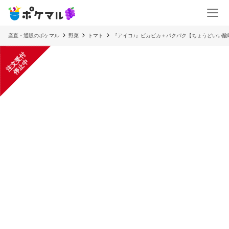
産直・通販のポケマル
野菜
トマト
『アイコ♪』ピカピカ＋パクパク【ちょうどいい酸
注
文
受
付
停
止
中