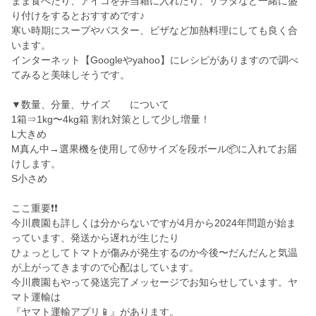
まま食べたり、アイコを弁当箱に入れたり、サラダなど一緒に盛
り付けをするとおすすめです♪
寒い時期にスープやパスター、ビザなど加熱料理にしても良く合
います。
インターネット【Googleやyahoo】にレシピがありますので調べ
てみると美味しそうです。
▼数量、分量、サイズ について
1箱⇒1kg〜4kg箱 割れ対策として少し増量！
L大きめ
M真ん中→選果機を使用してⓂ️サイズを段ボール📦に入れてお届
けします。
S小さめ
ここ重要❗️❗️
今川農園も詳しくは分からないですが4月から2024年問題が始ま
っています、発送から遅れが生じたり
ひょっとしてトマトが傷みが発生するのか今後〜だんだんと気温
が上がってきますので心配はしています。
今川農園もやって発送完了メッセージでお知らせしています。ヤ
マト運輸は
『ヤマト運輸アプリ📱』があります。