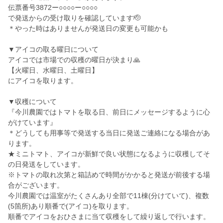
伝票番号3872ー○○○○ー○○○○
で発送からの受け取りを確認しています🫡
＊やった時はありませんが発送日の変更も可能かも
▼アイコの取る曜日について
アイコでは市場での収穫の曜日が決まり🙏
【火曜日、水曜日、土曜日】
にアイコを取ります。
▼収穫について
『今川農園ではトマトを取る日、前日にメッセージするように心
がけています』
＊どうしても用事等で発送する当日に発送ご連絡になる場合があ
ります。
★ミニトマト、アイコが新鮮で良い状態になるように収穫してそ
の日発送をしています。
※トマトの取れ次第と箱詰めで時間がかかると発送が前後する場
合がございます。
今川農園では温室がたくさんあり全部で11棟(分けていて)、複数
(5箇所)あり順番で(アイコ)を取ります。
順番でアイコをおひさまに当て収穫をして繰り返しで行います。