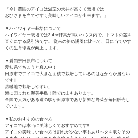
『今川農園のアイコは温室の天井が高くて栽培では
おひさまを当てやすく美味しいアイコが出来ます。』
▼ハイワイヤー栽培について
ハイワイヤー栽培では3.4ｍ軒高が高いハウス内で、トマトの茎を
直立にする誘引法です。 従来の斜め誘引に比べて、日に当てやす
くの生育環境が向上します。
▼愛知県田原市について
愛知県でちょうど真ん中！
田原市でアイコで大きな面積で栽培しているのはなかなか居ない
です‼︎
温暖地で栽培しやすい。
海に囲まれた渥美半島！陸では山もあります。
全国で人気がある道の駅が田原市であり新鮮な野菜が毎日販売し
ています。
▼私のおすすめの食べ方
アイコでは本当に美味しくておすすめです‼︎
アイコの美味しい食べ方は割れが少ない事もありヘタを取りその