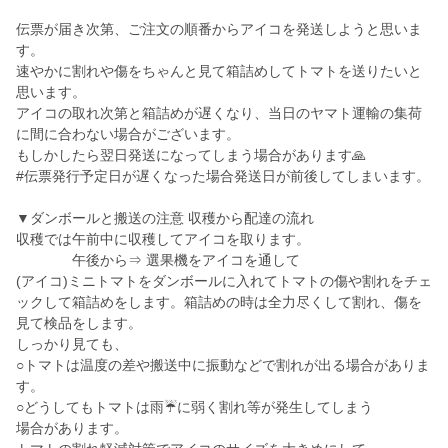
伝票が届き次第、ご注文の順番からアイコを発送しようと思いま
す。
速やかに割れや傷をちゃんと見て箱詰めしてトマトを送りたいと
思います。
アイコの取れ次第と箱詰めが遅くなり、当日のヤマト運輸の集荷
に間に合わない場合がございます。
もしかしたら翌日発送になってしまう場合があります🙏
#伝票発行予定日が遅くなった場合発送日が前後してしまいます。
▼ダンボールと搬送の注意 収穫から配達の流れ
収穫では午前中に収穫してアイコを取ります。
午後から⇒ 選果機をアイコを通して
(アイコ)ミニトマトをダンボールに入れてトマトの傷や割れをチェ
ックして箱詰めをします。箱詰めの時は全力尽くして割れ、傷を
見て検品をします。
しっかり見ても、
○トマトは温度の差や搬送中に振動などで割れが出る場合がありま
す。
○どうしてもトマトは雨☔に弱く割れ等が発生してしまう
場合があります。