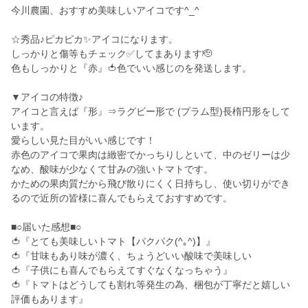
今川農園、おすすめ美味しいアイコです^_^
☆秀品♪ピカピカ✨アイコになります。
しっかりと傷等もチェック✅してまあります🫡
色もしっかりと『赤』🍅色でいい感じのを発送します。
▼アイコの特徴♪
アイコと言えば『形』⇒ラグビー形で (プラム型)長楕円形をして
います。
愛らしい見た目がいい感じです！
赤色のアイコで果肉は緻密でかっちりしといて、中のゼリーは少
なめ、酸味が少なくて甘みの強いトマトです。
かための果肉質だから飛び散りにくく日持ちし、使い切りができ
るので近所の皆様に喜んでもらえておすすめです。
■○届いた感想■○
🍅『とても美味しいトマト【パクパク(^｡^)】』
🍅『甘味もあり味が濃く、ちょうどいい酸味で美味しい
🍅『子供にも喜んでもらえてすぐなくなっちゃう』
🍅『トマトはどうしても割れ等発生の為、梱包が丁寧だと嬉しい
評価もあります』