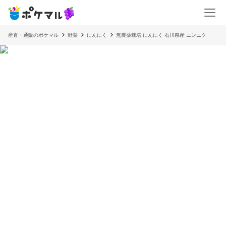
産直・通販のポケマル
野菜
にんにく
無農薬栽培 にんにく 石川県産 ニンニク