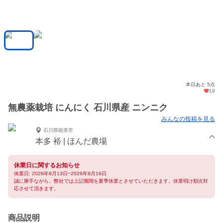
本日あと 5点
19
無農薬栽培 にんにく 石川県産 ニンニク
みんなの投稿を見る
石川県能美市
本多 裕 | ほんだ農場
休業日に関するお知らせ
休業日: 2026年8月13日~2026年8月16日
誠に勝手ながら、弊社では上記期間を夏季休業とさせていただきます。休業明け順次対
応させて頂きます。
商品説明