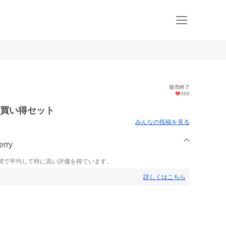
販売終了
369
お買い得セット
みんなの投稿を見る
rry
間で平均して特に高い評価を得ています。
詳しくはこちら