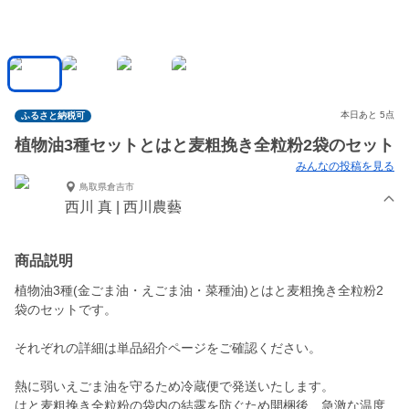
本日あと 5点
ふるさと納税可
植物油3種セットとはと麦粗挽き全粒粉2袋のセット
みんなの投稿を見る
鳥取県倉吉市
西川 真 | 西川農藝
商品説明
植物油3種(金ごま油・えごま油・菜種油)とはと麦粗挽き全粒粉2
袋のセットです。
それぞれの詳細は単品紹介ページをご確認ください。
熱に弱いえごま油を守るため冷蔵便で発送いたします。
はと麦粗挽き全粒粉の袋内の結露を防ぐため開梱後、急激な温度