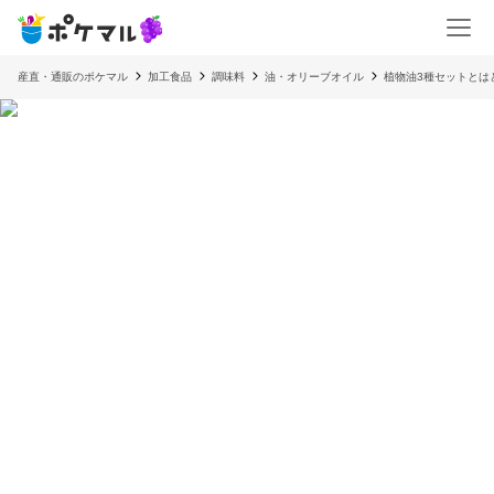
産直・通販のポケマル
加工食品
調味料
油・オリーブオイル
植物油3種セットとは