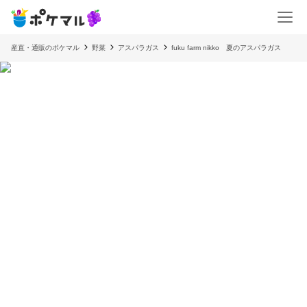
産直・通販のポケマル
野菜
アスパラガス
fuku farm nikko 夏のアスパラガス