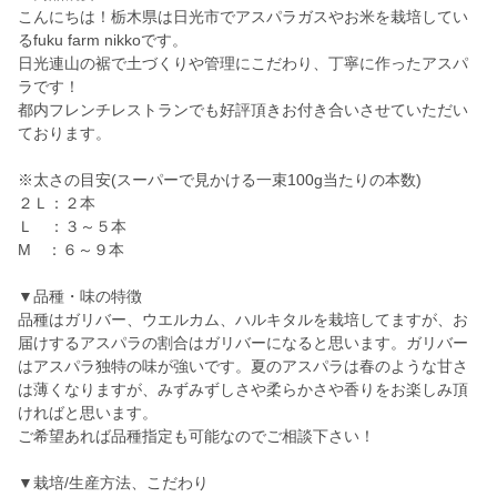
こんにちは！栃木県は日光市でアスパラガスやお米を栽培してい
るfuku farm nikkoです。
日光連山の裾で土づくりや管理にこだわり、丁寧に作ったアスパ
ラです！
都内フレンチレストランでも好評頂きお付き合いさせていただい
ております。
※太さの目安(スーパーで見かける一束100g当たりの本数)
２Ｌ：２本
Ｌ ：３～５本
M ：６～９本
▼品種・味の特徴
品種はガリバー、ウエルカム、ハルキタルを栽培してますが、お
届けするアスパラの割合はガリバーになると思います。ガリバー
はアスパラ独特の味が強いです。夏のアスパラは春のような甘さ
は薄くなりますが、みずみずしさや柔らかさや香りをお楽しみ頂
ければと思います。
ご希望あれば品種指定も可能なのでご相談下さい！
▼栽培/生産方法、こだわり