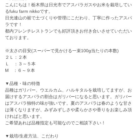
こんにちは！栃木県は日光市でアスパラガスやお米を栽培してい
るfuku farm nikkoです。
日光連山の裾で土づくりや管理にこだわり、丁寧に作ったアスパ
ラです！
都内フレンチレストランでも好評頂きお付き合いさせていただい
ております。
※太さの目安(スーパーで見かける一束100g当たりの本数)
２Ｌ：２本
Ｌ ：３～５本
M ：６～９本
▼品種・味の特徴
品種はガリバー、ウエルカム、ハルキタルを栽培してますが、お
届けするアスパラの割合はガリバーになると思います。ガリバー
はアスパラ独特の味が強いです。夏のアスパラは春のような甘さ
は薄くなりますが、みずみずしさや柔らかさや香りをお楽しみ頂
ければと思います。
ご希望あれば品種指定も可能なのでご相談下さい！
▼栽培/生産方法、こだわり